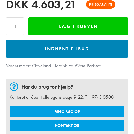
DKK
4.603,21
PRISGARANTI
LÆG I KURVEN
INDHENT TILBUD
Varenummer:
Cleveland-Nordisk-Eg-62cm-Badsæt
Har du brug for hjælp?
Kontoret er åbent alle ugens dage 9-22. Tlf.
9743 0500
RING MIG OP
KONTAKT OS