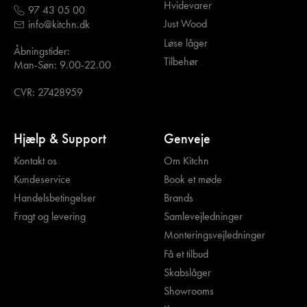
Hvidevarer
97 43 05 00
Just Wood
info@kitchn.dk
Løse låger
Åbningstider:
Tilbehør
Man-Søn: 9.00-22.00
CVR: 27428959
Hjælp & Support
Genveje
Kontakt os
Om Kitchn
Kundeservice
Book et møde
Handelsbetingelser
Brands
Fragt og levering
Samlevejledninger
Monteringsvejledninger
Få et tilbud
Skabslåger
Showrooms