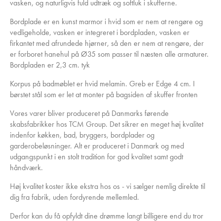
vasken, og naturligvis fuld udtræk og softluk i skufferne.
Bordplade er en kunst marmor i hvid som er nem at rengøre og
vedligeholde, vasken er integreret i bordpladen, vasken er
firkantet med afrundede hjørner, så den er nem at rengøre, der
er forboret hanehul på Ø35 som passer til næsten alle armaturer.
Bordpladen er 2,3 cm. tyk
Korpus på badmøblet er hvid melamin. Greb er Edge 4 cm. I
børstet stål som er let at monter på bagsiden af skuffer fronten
Vores varer bliver produceret på Danmarks førende
skabsfabrikker hos TCM Group. Det sikrer en meget høj kvalitet
indenfor køkken, bad, bryggers, bordplader og
garderobeløsninger. Alt er produceret i Danmark og med
udgangspunkt i en stolt tradition for god kvalitet samt godt
håndværk.
Høj kvalitet koster ikke ekstra hos os - vi sælger nemlig direkte til
dig fra fabrik, uden fordyrende mellemled.
Derfor kan du få opfyldt dine drømme langt billigere end du tror