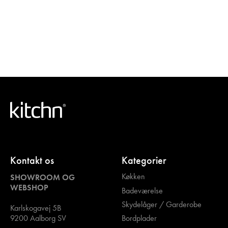
Kontakt os
Kategorier
Køkken
SHOWROOM OG
WEBSHOP
Badeværelse
Skydelåger / Garderobe
Karlskogavej 5B
Bordplader
9200 Aalborg SV