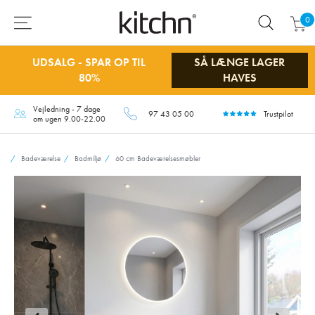
0
UDSALG - SPAR OP TIL
SÅ LÆNGE LAGER
80%
HAVES
Vejledning - 7 dage
97 43 05 00
Trustpilot
om ugen 9.00-22.00
Badeværelse
Badmiljø
60 cm Badeværelsesmøbler