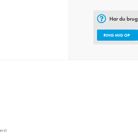
Har du brug
RING MIG OP
erst