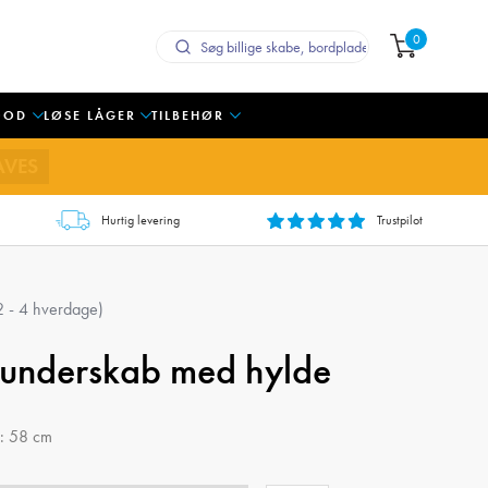
0
OOD
LØSE LÅGER
TILBEHØR
AVES
Hurtig levering
Trustpilot
 2 - 4 hverdage)
t underskab med hylde
: 58 cm