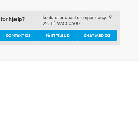
Kontoret er åbent alle ugens dage 9-
 for hjælp?
22. Tlf.
9743 0500
KONTAKT OS
FÅ ET TILBUD
CHAT MED OS