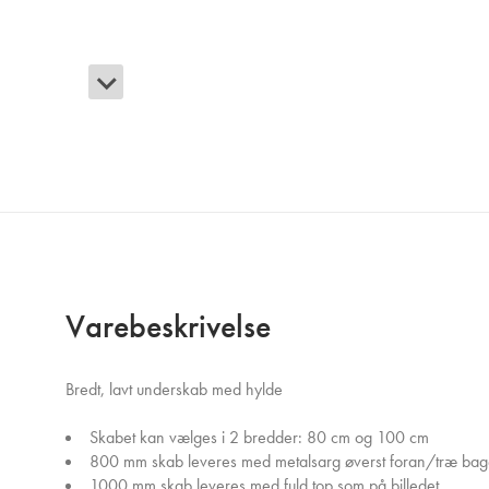
Varebeskrivelse
Bredt, lavt underskab med hylde
Skabet kan vælges i 2 bredder: 80 cm og 100 cm
800 mm skab leveres med metalsarg øverst foran/træ bag
1000 mm skab leveres med fuld top som på billedet