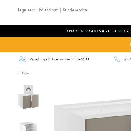
Tegn selv
|
Få et tilbud
|
Kundeservice
KØKKEN
BADEVÆRELSE
SKY
Vejledning - 7 dage om ugen 9.00-22.00
97 
Køkken