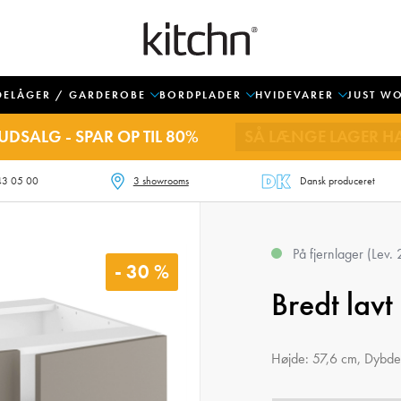
DELÅGER / GARDEROBE
BORDPLADER
HVIDEVARER
JUST W
UDSALG - SPAR OP TIL 80%
SÅ LÆNGE LAGER H
43 05 00
3 showrooms
Dansk produceret
På fjernlager (Lev.
- 30 %
Bredt lav
Højde: 57,6 cm, Dybde