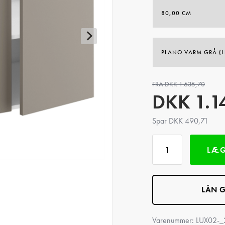
FRA DKK 1.635,70
DKK
1.1
Spar DKK 490,71
LÆG
LÅN G
Varenummer:
LUX02-