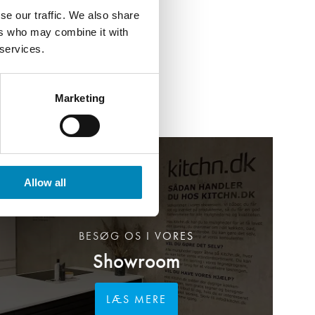
se our traffic. We also share
ers who may combine it with
 services.
Marketing
Allow all
BESØG OS I VORES
Showroom
LÆS MERE