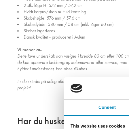
2 stk. låge H: 572 mm / 57,2 cm
Hvidt korpus/skab m. fuld kantning
Skabshøjde: 576 mm / 57,6 cm
Skabsdybde: 580 mm / 58 cm (inkl. låger 60 cm)
Skabet lagerføres
Dansk kvalitet - produceret i Aulum
Vi mener at..
Dette lave underskab kan vælges i bredde 80 cm eller 100 cm. 
du kan opbevare køkkengrej, kolonialvarer eller service, me
hylder i underskabet, kan disse tilkøbes.
Er du i stedet på udkig efter en komplet skabsvæg til køkkenet? 
projekt!
Consent
Har du husket?
This website uses cookies