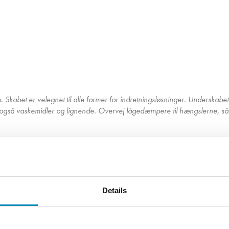
Skabet er velegnet til alle former for indretningsløsninger. Underskabe
n også vaskemidler og lignende. Overvej lågedæmpere til hængslerne, så
Hos Kitchn tilbyder vi professionel rådgivning, og vi tegner gerne dit drø
Details