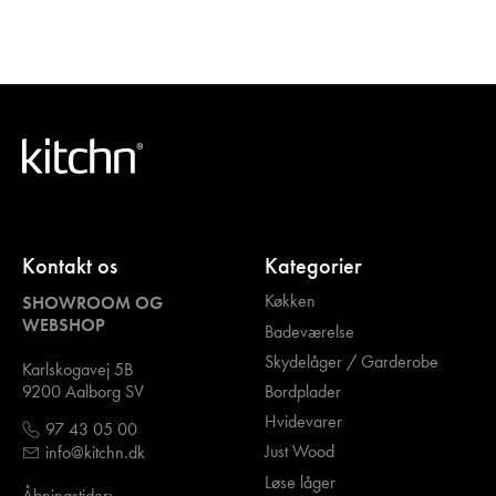
Kontakt os
Kategorier
Køkken
SHOWROOM OG
WEBSHOP
Badeværelse
Skydelåger / Garderobe
Karlskogavej 5B
Bordplader
9200 Aalborg SV
Hvidevarer
97 43 05 00
Just Wood
info@kitchn.dk
Løse låger
Åbningstider: