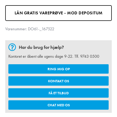
LÅN GRATIS VAREPRØVE - MOD DEPOSITUM
Varenummer:
DO61-_167522
Har du brug for hjælp?
Kontoret er åbent alle ugens dage 9-22. Tlf.
9743 0500
RING MIG OP
KONTAKT OS
FÅ ET TILBUD
CHAT MED OS