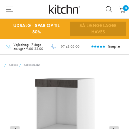
0
UDSALG - SPAR OP TIL
SÅ LÆNGE LAGER
80%
HAVES
Vejledning - 7 dage
97 43 05 00
Trustpilot
om ugen 9.00-22.00
Køkken
Køkkenskabe