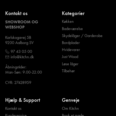
Kontakt os
Kategorier
Køkken
SHOWROOM OG
WEBSHOP
Badeværelse
Skydelåger / Garderobe
Karlskogavej 5B
Bordplader
9200 Aalborg SV
Hvidevarer
97 43 05 00
Just Wood
info@kitchn.dk
Løse låger
Åbningstider:
Tilbehør
Man-Søn: 9.00-22.00
CVR: 27428959
Hjælp & Support
Genveje
Kontakt os
Om Kitchn
Kundeservice
Book et møde