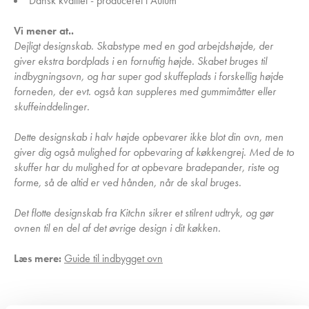
Dansk kvalitet - produceret i Aulum
Vi mener at..
Dejligt designskab. Skabstype med en god arbejdshøjde, der
giver ekstra bordplads i en fornuftig højde. Skabet bruges til
indbygningsovn, og har super god skuffeplads i forskellig højde
forneden, der evt. også kan suppleres med gummimåtter eller
skuffeinddelinger.
Dette designskab i halv højde opbevarer ikke blot din ovn, men
giver dig også mulighed for opbevaring af køkkengrej. Med de to
skuffer har du mulighed for at opbevare bradepander, riste og
forme, så de altid er ved hånden, når de skal bruges.
Det flotte designskab fra Kitchn sikrer et stilrent udtryk, og gør
ovnen til en del af det øvrige design i dit køkken.
Læs mere:
Guide til indbygget ovn