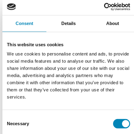
Har du husket?
Consent
Details
About
This website uses cookies
We use cookies to personalise content and ads, to provide
social media features and to analyse our traffic. We also
share information about your use of our site with our social
media, advertising and analytics partners who may
combine it with other information that you’ve provided to
them or that they’ve collected from your use of their
Sokkelsæt inkl. en
services.
sokkelende B: 124 cm
DKK 594,00
Consent
Necessary
Selection