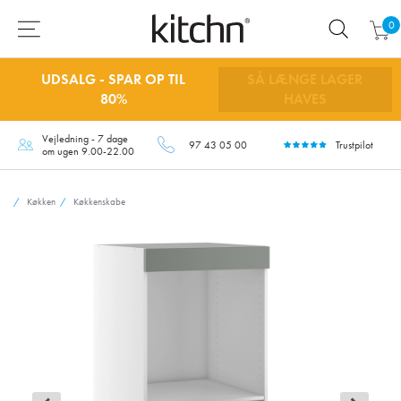
0
UDSALG - SPAR OP TIL
SÅ LÆNGE LAGER
80%
HAVES
Vejledning - 7 dage
97 43 05 00
Trustpilot
om ugen 9.00-22.00
Køkken
Køkkenskabe