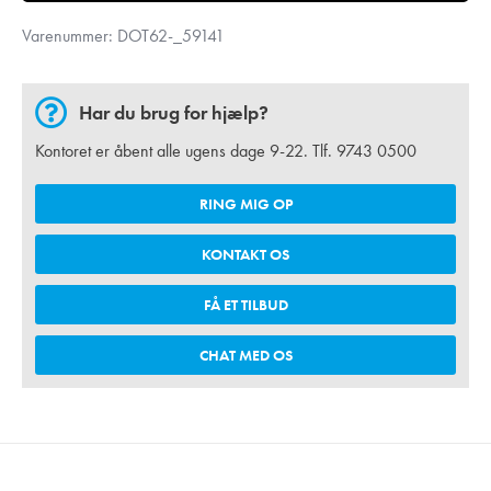
Varenummer:
DOT62-_59141
Har du brug for hjælp?
Kontoret er åbent alle ugens dage 9-22. Tlf.
9743 0500
RING MIG OP
KONTAKT OS
FÅ ET TILBUD
CHAT MED OS