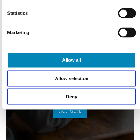
Statistics
Marketing
Allow all
Allow selection
VI TILBYDER DIG
Professionel rådgivning
Deny
LÆS MERE