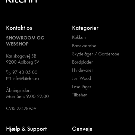
Kontakt os
Kategorier
Køkken
SHOWROOM OG
WEBSHOP
Badeværelse
Skydelåger / Garderobe
Karlskogavej 5B
Bordplader
9200 Aalborg SV
Hvidevarer
97 43 05 00
Just Wood
info@kitchn.dk
Løse låger
Åbningstider:
Tilbehør
Man-Søn: 9.00-22.00
CVR: 27428959
Hjælp & Support
Genveje