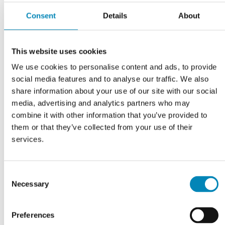
Consent
Details
About
Har du husket?
This website uses cookies
We use cookies to personalise content and ads, to provide
social media features and to analyse our traffic. We also
share information about your use of our site with our social
media, advertising and analytics partners who may
combine it with other information that you’ve provided to
them or that they’ve collected from your use of their
services.
Consent
Sokkelsæt inkl. en
Necessary
Selection
sokkelende B: 124 cm
DKK 594,00
Preferences