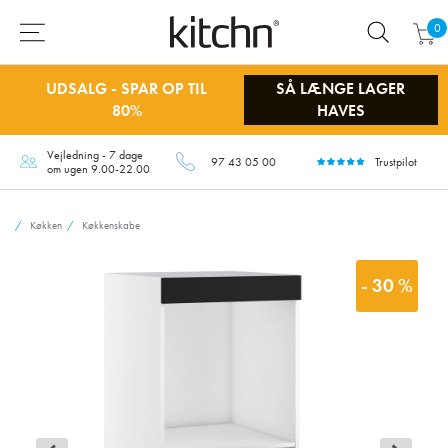
0
UDSALG - SPAR OP TIL
SÅ LÆNGE LAGER
80%
HAVES
Vejledning - 7 dage
97 43 05 00
Trustpilot
om ugen 9.00-22.00
Køkken
Køkkenskabe
- 30 %