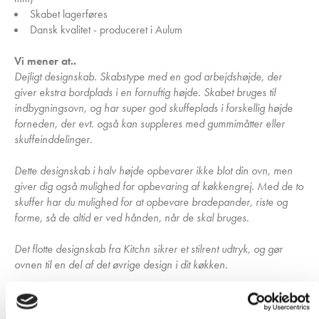
Skabet lagerføres
Dansk kvalitet - produceret i Aulum
Vi mener at..
Dejligt designskab. Skabstype med en god arbejdshøjde, der
giver ekstra bordplads i en fornuftig højde. Skabet bruges til
indbygningsovn, og har super god skuffeplads i forskellig højde
forneden, der evt. også kan suppleres med gummimåtter eller
skuffeinddelinger.
Dette designskab i halv højde opbevarer ikke blot din ovn, men
giver dig også mulighed for opbevaring af køkkengrej. Med de to
skuffer har du mulighed for at opbevare bradepander, riste og
forme, så de altid er ved hånden, når de skal bruges.
Det flotte designskab fra Kitchn sikrer et stilrent udtryk, og gør
ovnen til en del af det øvrige design i dit køkken.
Læs mere:
Guide til indbygget ovn