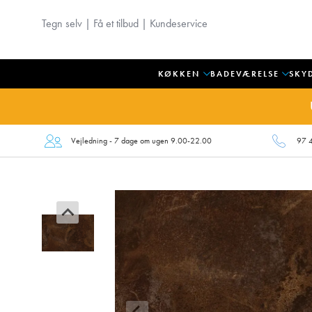
Tegn selv
|
Få et tilbud
|
Kundeservice
KØKKEN
BADEVÆRELSE
SKY
Vejledning - 7 dage om ugen 9.00-22.00
97 