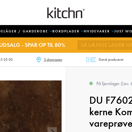
DELÅGER / GARDEROBE
BORDPLADER
HVIDEVARER
JUST W
UDSALG - SPAR OP TIL 80%
SÅ LÆNGE LAGER H
43 05 00
3 showrooms
Dansk produceret
På fjernlager
(
Lev. 
DU F7602
kerne Kom
vareprøv