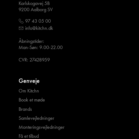
Karlskogavej 5B
9200 Aalborg SV
97 43 05 00
info@kitchn.dk
Åbningstider:
Man-Søn: 9.00-22.00
CVR: 27428959
Genveje
Om Kitchn
Book et møde
Brands
Samlevejledninger
Monteringsvejledninger
Få et tilbud