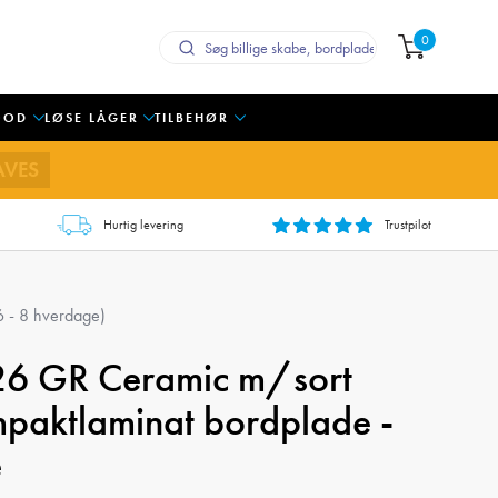
0
OOD
LØSE LÅGER
TILBEHØR
AVES
Hurtig levering
Trustpilot
6 - 8 hverdage
)
6 GR Ceramic m/sort
paktlaminat bordplade -
e