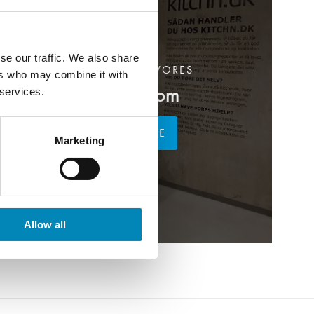
se our traffic. We also share
BESØG OS I VORES
ers who may combine it with
Showroom
 services.
LÆS MERE
Marketing
Allow all