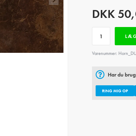
DKK
50
LÆG
Varenummer:
Horn_DU
Har du brug
RING MIG OP