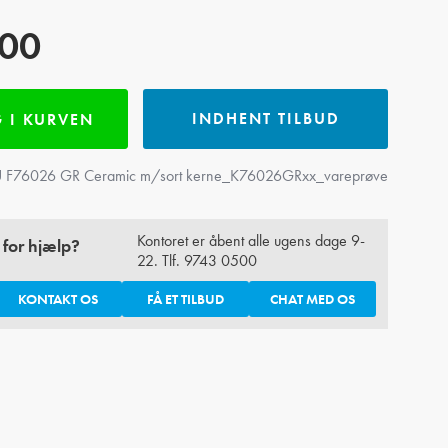
,00
INDHENT TILBUD
 I KURVEN
 F76026 GR Ceramic m/sort kerne_K76026GRxx_vareprøve
Kontoret er åbent alle ugens dage 9-
 for hjælp?
22. Tlf.
9743 0500
KONTAKT OS
FÅ ET TILBUD
CHAT MED OS