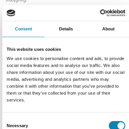
Er du på udkig efter en komplet køkkenløsning? Hos Kitchn
tilbyder vi professionel rådgivning, og vi tegner gerne dit
drømmekøkken helt gratis - kontakt os endelig og få hjælp til dit
Consent
Details
About
projekt!
This website uses cookies
We use cookies to personalise content and ads, to provide
Har du husket?
social media features and to analyse our traffic. We also
share information about your use of our site with our social
media, advertising and analytics partners who may
combine it with other information that you’ve provided to
them or that they’ve collected from your use of their
services.
Consent
Necessary
Selection