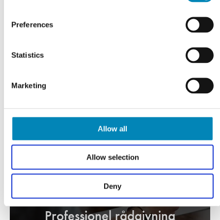
Gavl 214,4 cm x 60 cm
Sokkelsæt inkl. en
Preferences
sokkelende B: 249,6 cm
DKK 1.393,70
DKK 636,90
Statistics
Marketing
Allow all
Allow selection
Deny
VI TILBYDER DIG
Professionel rådgivning