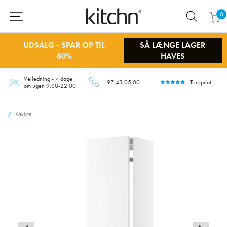
0
UDSALG - SPAR OP TIL
SÅ LÆNGE LAGER
80%
HAVES
Vejledning - 7 dage
97 43 05 00
Trustpilot
om ugen 9.00-22.00
Køkken