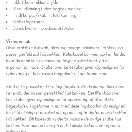
Inkl. 1 konstruktionshylde
Med udluftning (uden bagbeklædning)
Hvidt korpus/skab m. fuld kantning
Skabet lagerføres
Dansk kvalitet - produceret i Aulum
Vi mener at..
Dette praktiske højskab, giver dig mange funktioner i et skab, og
passer perfekt ind i dit køkken. Køleskabet kommer op i en højde,
hvor du nemt kan overskue og betjene køleskabet, på en
ergonomisk måde. Skabet over køleskabet giver dig mulighed for
opbevaring af bl.a. ekstra bageplader, kageforme m.m.
Med dette praktiske ekstra høje højskab, får du mange funktioner
i et skab, der passer perfekt ind i dit køkken. Det lille skab over
køleskabet giver dig mulighed for opbevaring af bl.a. ekstra
bageplader, kageforme m.m. Med dette højskab har du mulighed
for at få et integreret køleskab, og du undgår derfor at bryde stilen
i dit køkken. Dit køleskab vil derfor matche de øvrige skabe i dit
køkken. Vær opmærksom på at dit køleskab skal være egnet til
indbygning.