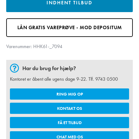
INDHENT TILBUD
LÅN GRATIS VAREPRØVE - MOD DEPOSITUM
Varenummer:
HHK61-_7094
Har du brug for hjælp?
Kontoret er åbent alle ugens dage 9-22. Tlf.
9743 0500
RING MIG OP
KONTAKT OS
FÅ ET TILBUD
CHAT MED OS