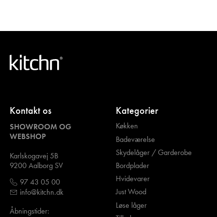
Kontakt os
Kategorier
Køkken
SHOWROOM OG
WEBSHOP
Badeværelse
Skydelåger / Garderobe
Karlskogavej 5B
Bordplader
9200 Aalborg SV
Hvidevarer
97 43 05 00
Just Wood
info@kitchn.dk
Løse låger
Åbningstider: