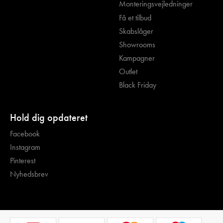
Monteringsvejledninger
Få et tilbud
Skabslåger
Showrooms
Kampagner
Outlet
Black Friday
Hold dig opdateret
Facebook
Instagram
Pinterest
Nyhedsbrev