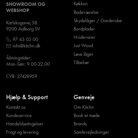
Køkken
SHOWROOM OG
WEBSHOP
Badeværelse
Skydelåger / Garderobe
Karlskogavej 5B
Bordplader
9200 Aalborg SV
Hvidevarer
97 43 05 00
Just Wood
info@kitchn.dk
Løse låger
Åbningstider:
Tilbehør
Man-Søn: 9.00-22.00
CVR: 27428959
Hjælp & Support
Genveje
Kontakt os
Om Kitchn
Kundeservice
Book et møde
Handelsbetingelser
Brands
Fragt og levering
Samlevejledninger