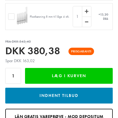
+13,20
1
Plastbøsning 8 mm til låge 4 stk.
Dkk
FRA DKK 543,40
DKK
380,38
PRISGARANTI
Spar DKK 163,02
LÆG I KURVEN
INDHENT TILBUD
LÅN GRATIS VAREPRØVE - MOD DEPOSITUM