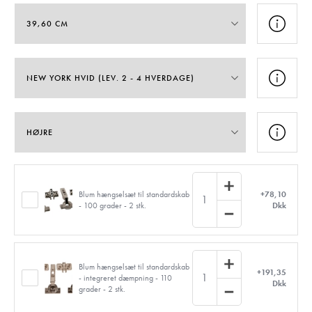
Blum hængselsæt til standardskab
+78,10
1
- 100 grader - 2 stk.
Dkk
Blum hængselsæt til standardskab
+191,35
1
- integreret dæmpning - 110
Dkk
grader - 2 stk.