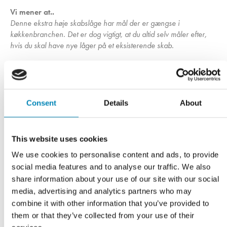
Vi mener at..
Denne ekstra høje skabslåge har mål der er gængse i
køkkenbranchen. Det er dog vigtigt, at du altid selv måler efter,
hvis du skal have nye låger på et eksisterende skab.
Du kan med fordel vælge at tilkøbe lågedæmpere, enten som
hængsler med integreret lågedæmper eller ved at købe
lågedæmpere til at klikke udenpå dine hængsler. Så smækker
lågen ikke, når du lukker den.
Consent
Details
About
Vores skabslåger er ikke boret for greb fra fabrikken. Hvis du
ønsker greb på din låge, kan vores boreskabelon til greb være
This website uses cookies
dig til en stor hjælp. Den gør det hurtigt og nemt montere dine
We use cookies to personalise content and ads, to provide
greb, hvor du ønsker.
social media features and to analyse our traffic. We also
share information about your use of our site with our social
media, advertising and analytics partners who may
combine it with other information that you’ve provided to
Har du husket?
them or that they’ve collected from your use of their