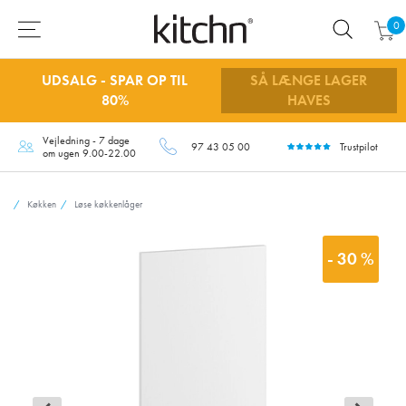
0
UDSALG - SPAR OP TIL
SÅ LÆNGE LAGER
80%
HAVES
Vejledning - 7 dage
97 43 05 00
Trustpilot
om ugen 9.00-22.00
Køkken
Løse køkkenlåger
- 30 %