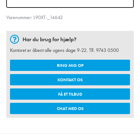
Varenummer:
L90XT-_14642
Har du brug for hjælp?
Kontoret er åbent alle ugens dage 9-22. Tlf.
9743 0500
RING MIG OP
KONTAKT OS
FÅ ET TILBUD
CHAT MED OS