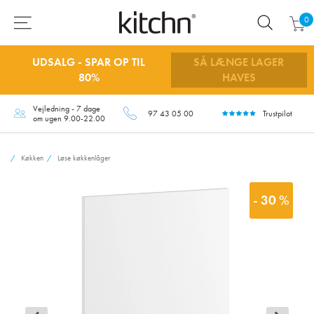
0
UDSALG - SPAR OP TIL
SÅ LÆNGE LAGER
80%
HAVES
Vejledning - 7 dage
97 43 05 00
Trustpilot
om ugen 9.00-22.00
Køkken
Løse køkkenlåger
- 30 %