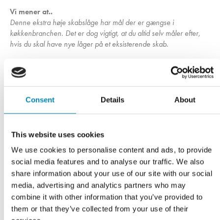
Vi mener at..
Denne ekstra høje skabslåge har mål der er gængse i
køkkenbranchen. Det er dog vigtigt, at du altid selv måler efter,
hvis du skal have nye låger på et eksisterende skab.
Du kan med fordel vælge at tilkøbe lågedæmpere, enten som
hængsler med integreret lågedæmper eller ved at købe
lågedæmpere til at klikke udenpå dine hængsler. Så smækker
lågen ikke, når du lukker den.
Consent
Details
About
Vores skabslåger er ikke boret for greb fra fabrikken. Hvis du
ønsker greb på din låge, kan vores boreskabelon til greb være
This website uses cookies
dig til en stor hjælp. Den gør det hurtigt og nemt montere dine
We use cookies to personalise content and ads, to provide
greb, hvor du ønsker.
social media features and to analyse our traffic. We also
share information about your use of our site with our social
media, advertising and analytics partners who may
combine it with other information that you’ve provided to
Har du husket?
them or that they’ve collected from your use of their