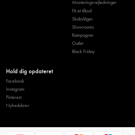
Monteringsvejledninger
Få et tilbud
Skabslåger
Showrooms
Kampagner
Outlet
Black Friday
Hold dig opdateret
Facebook
Instagram
Pinterest
Nyhedsbrev