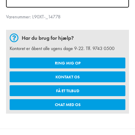
Varenummer:
L90XT-_14778
Har du brug for hjælp?
Kontoret er åbent alle ugens dage 9-22. Tlf.
9743 0500
RING MIG OP
KONTAKT OS
FÅ ET TILBUD
CHAT MED OS