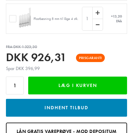
+13,20
1
Plastbøsning 8 mm til låge 4 stk.
Dkk
FRA DKK 1.323,30
DKK
926,31
PRISGARANTI
Spar DKK 396,99
LÆG I KURVEN
INDHENT TILBUD
LÅN GRATIS VAREPRØVE - MOD DEPOSITUM