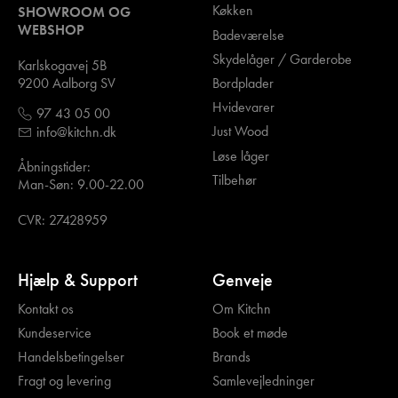
Køkken
SHOWROOM OG
WEBSHOP
Badeværelse
Skydelåger / Garderobe
Karlskogavej 5B
Bordplader
9200 Aalborg SV
Hvidevarer
97 43 05 00
Just Wood
info@kitchn.dk
Løse låger
Åbningstider:
Tilbehør
Man-Søn: 9.00-22.00
CVR: 27428959
Hjælp & Support
Genveje
Kontakt os
Om Kitchn
Kundeservice
Book et møde
Handelsbetingelser
Brands
Fragt og levering
Samlevejledninger