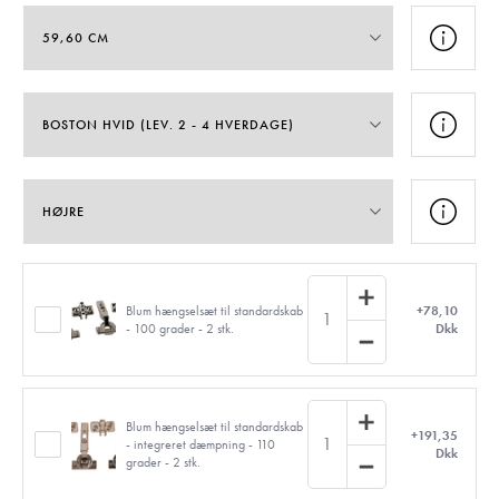
Blum hængselsæt til standardskab
+78,10
1
- 100 grader - 2 stk.
Dkk
Blum hængselsæt til standardskab
+191,35
1
- integreret dæmpning - 110
Dkk
grader - 2 stk.