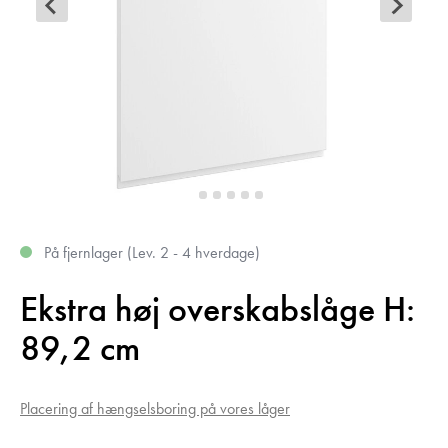
På fjernlager (Lev. 2 - 4 hverdage)
Ekstra høj overskabslåge H:
89,2 cm
Placering af hængselsboring på vores låger