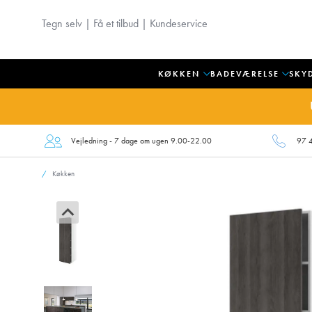
Tegn selv
|
Få et tilbud
|
Kundeservice
KØKKEN
BADEVÆRELSE
SKY
Vejledning - 7 dage om ugen 9.00-22.00
97 
Køkken