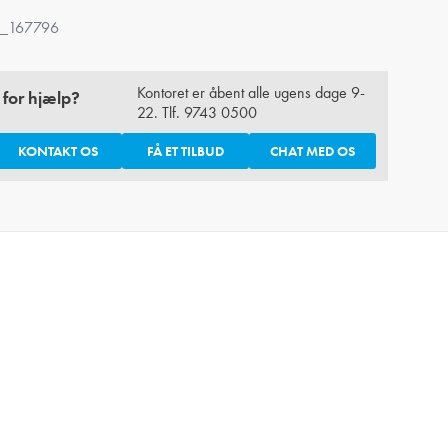
_167796
Kontoret er åbent alle ugens dage 9-
 for hjælp?
22. Tlf.
9743 0500
KONTAKT OS
FÅ ET TILBUD
CHAT MED OS