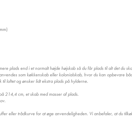
 mm)
 plads end i et normalt højde højskab så du får plads til alt det du skal
an anvendes som køkkenskab eller kolonialskab, hvor du kan opbevare bå
il loftet og ønsker lidt ekstra plads på hylderne.
på 214,4 cm, et skab med masser af plads.
hov.
ffer eller trådkurve for at øge anvendeligheden. Vi anbefaler, at du tilk