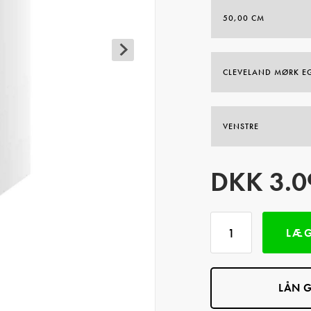
DKK
3.0
LÆG
LÅN G