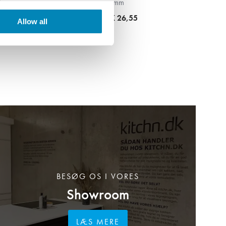
mm
DKK 26,55
Allow all
BESØG OS I VORES
Showroom
LÆS MERE