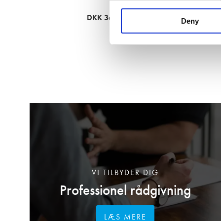
DKK 36,71
Deny
VI TILBYDER DIG
Professionel rådgivning
LÆS MERE