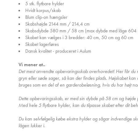
5 stk. flytbare hylder
Hvidt korpus/skab
Blum clip-on hængsler
Skabshøjde 2144 mm / 214,4 cm
Skabsdybde 580 mm / 58 cm (max dybde med låge 604
Skabet kan vælges i 3 bredder: 40 cm, 50 cm og 60 cm
Skabet lagerføres
Dansk kvalitet - produceret i Aulum
Vi mener at..
Det mest anvendte opbevaringsskab overhovedet! Her får du mere
gryn eller søde sager, så kan der findes plads. Højskabet k
bruges som en del af en garderobeløsning, hvis du har højt nok t
Dette opbevaringsskab, er med sin dybde på 58 cm og højde 
Med hele 5 flytbare hylder, kan du tilpasse skabet efter dit be
Du kan selvfølgelig købe ekstra hylder og sågar indvendige sku
lågen lukker i.