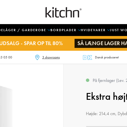
DELÅGER / GARDEROBE
BORDPLADER
HVIDEVARER
JUST W
UDSALG - SPAR OP TIL 80%
SÅ LÆNGE LAGER H
43 05 00
3 showrooms
Dansk produceret
På fjernlager (Lev.
Ekstra hø
Højde: 214,4 cm, Dyb