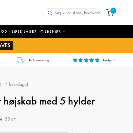
0
OOD
LØSE LÅGER
TILBEHØR
AVES
Hurtig levering
Trustpilot
 2 - 4 hverdage)
jt højskab med 5 hylder
de: 58 cm