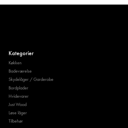
Kategorier
Køkken
Badeværelse
Skydelåger / Garderobe
Bordplader
Hvidevarer
Just Wood
Løse låger
Tilbehør