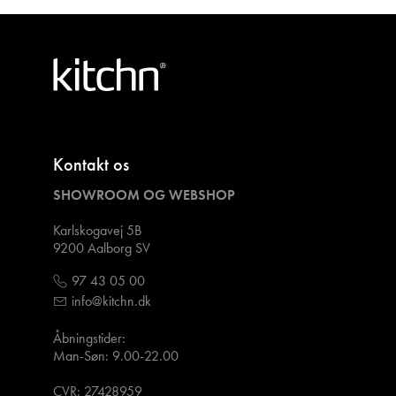
Kontakt os
SHOWROOM OG WEBSHOP
Karlskogavej 5B
9200 Aalborg SV
97 43 05 00
info@kitchn.dk
Åbningstider:
Man-Søn: 9.00-22.00
CVR: 27428959