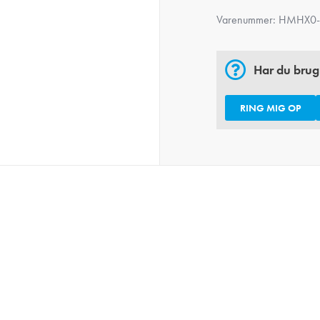
Varenummer:
HMHX0-
Har du brug
RING MIG OP