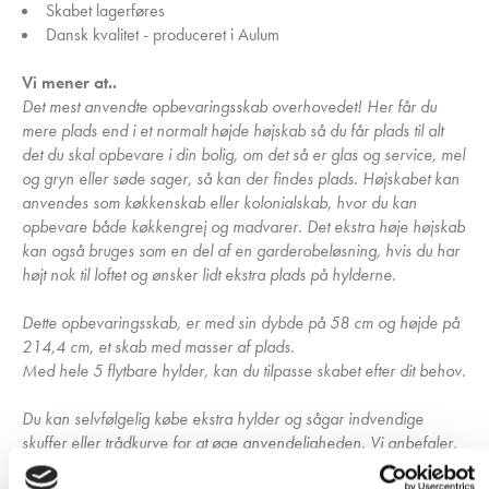
Skabet lagerføres
Dansk kvalitet - produceret i Aulum
Vi mener at..
Det mest anvendte opbevaringsskab overhovedet! Her får du
mere plads end i et normalt højde højskab så du får plads til alt
det du skal opbevare i din bolig, om det så er glas og service, mel
og gryn eller søde sager, så kan der findes plads. Højskabet kan
anvendes som køkkenskab eller kolonialskab, hvor du kan
opbevare både køkkengrej og madvarer. Det ekstra høje højskab
kan også bruges som en del af en garderobeløsning, hvis du har
højt nok til loftet og ønsker lidt ekstra plads på hylderne.
Dette opbevaringsskab, er med sin dybde på 58 cm og højde på
214,4 cm, et skab med masser af plads.
Med hele 5 flytbare hylder, kan du tilpasse skabet efter dit behov.
Du kan selvfølgelig købe ekstra hylder og sågar indvendige
skuffer eller trådkurve for at øge anvendeligheden. Vi anbefaler,
at du tilkøber dæmpere til hængslerne for at undgå klemte fingre,