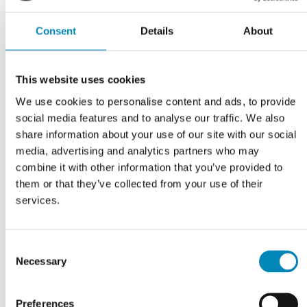
når lågen lukker i.
Consent
Details
About
Har du husket?
This website uses cookies
We use cookies to personalise content and ads, to provide
social media features and to analyse our traffic. We also
share information about your use of our site with our social
media, advertising and analytics partners who may
combine it with other information that you’ve provided to
them or that they’ve collected from your use of their
services.
Consent
Blum soft close lågedæmper
Sokkelsæt inkl. en
Necessary
Selection
sokkelende B: 124 cm
DKK 36,71
DKK 594,00
Preferences