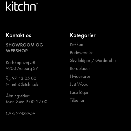
Kontakt os
Kategorier
Køkken
SHOWROOM OG
WEBSHOP
Badeværelse
Skydelåger / Garderobe
Karlskogavej 5B
Bordplader
9200 Aalborg SV
Hvidevarer
97 43 05 00
Just Wood
info@kitchn.dk
Løse låger
Åbningstider:
Tilbehør
Man-Søn: 9.00-22.00
CVR: 27428959