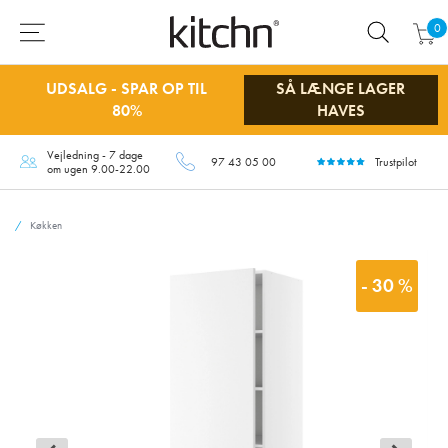
0
UDSALG - SPAR OP TIL
SÅ LÆNGE LAGER
80%
HAVES
Vejledning - 7 dage
97 43 05 00
Trustpilot
om ugen 9.00-22.00
Køkken
- 30 %