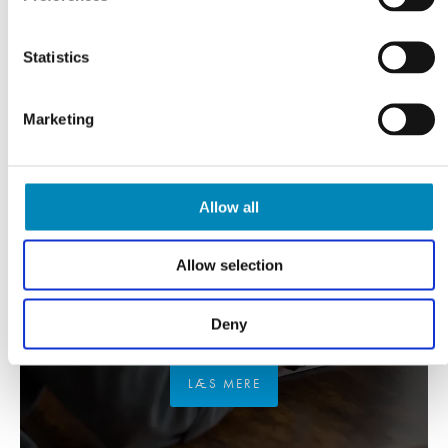
Statistics
Marketing
Allow all
Allow selection
VI TILBYDER DIG
Professionel rådgivning
Deny
LÆS MERE