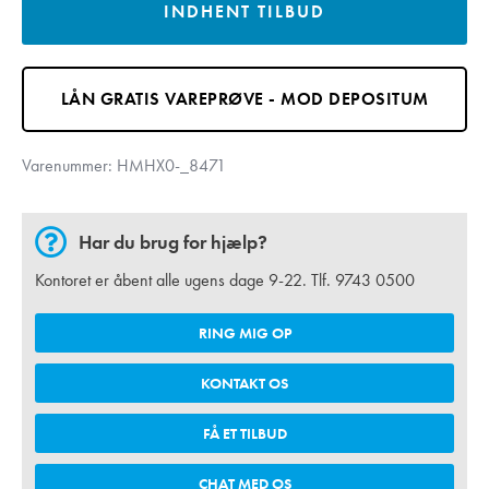
INDHENT TILBUD
LÅN GRATIS VAREPRØVE - MOD DEPOSITUM
Varenummer:
HMHX0-_8471
Har du brug for hjælp?
Kontoret er åbent alle ugens dage 9-22. Tlf.
9743 0500
RING MIG OP
KONTAKT OS
FÅ ET TILBUD
CHAT MED OS