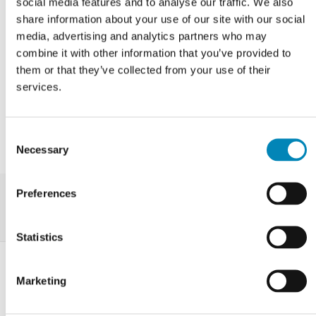
social media features and to analyse our traffic. We also
19.595,00
DKK
26.268,75
DKK
share information about your use of our site with our social
media, advertising and analytics partners who may
LÆS MERE
LÆS MERE
combine it with other information that you’ve provided to
them or that they’ve collected from your use of their
Produktdatablad
Produktdatablad
services.
Lev. 1 - 2 hverdage
Ukendt leveringstid
Consent
Necessary
Selection
Preferences
Statistics
Marketing