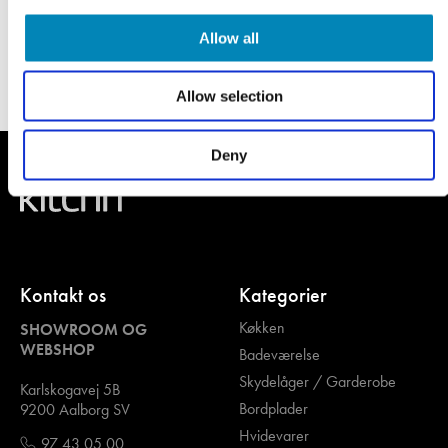
Allow all
Allow selection
Deny
Kontakt os
Kategorier
Køkken
SHOWROOM OG
WEBSHOP
Badeværelse
Skydelåger / Garderobe
Karlskogavej 5B
Bordplader
9200 Aalborg SV
Hvidevarer
97 43 05 00