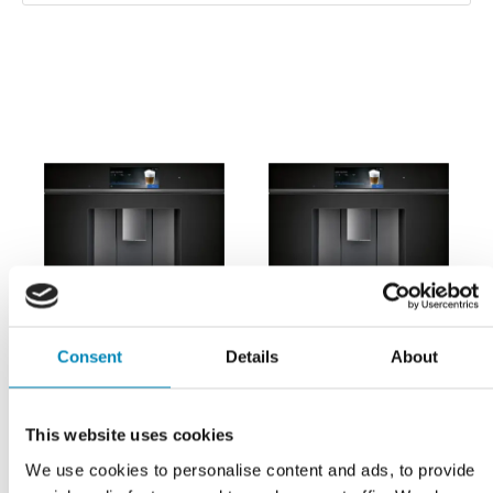
Consent
Details
About
Fuldautomatisk
Fuldautomatisk
This website uses cookies
indbygningskaffemaskine
indbygningskaffemaskine
2,4l vandtank - Siemens
fast vand - sort - Siemens
We use cookies to personalise content and ads, to provide
iQ700 - CT918L1B0
iQ700 - CT918L1D0