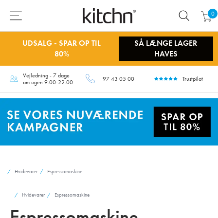
0
UDSALG - SPAR OP TIL
SÅ LÆNGE LAGER
80%
HAVES
Vejledning - 7 dage
97 43 05 00
Trustpilot
om ugen 9.00-22.00
Hvidevarer
Espressomaskine
Hvidevarer
Espressomaskine
Espressomaskine