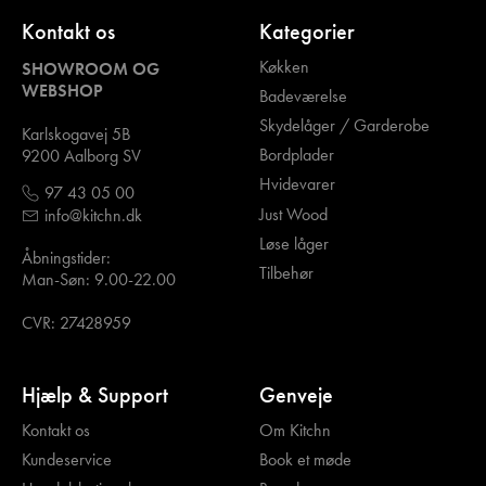
Kontakt os
Kategorier
Køkken
SHOWROOM OG
WEBSHOP
Badeværelse
Skydelåger / Garderobe
Karlskogavej 5B
Bordplader
9200 Aalborg SV
Hvidevarer
97 43 05 00
Just Wood
info@kitchn.dk
Løse låger
Åbningstider:
Tilbehør
Man-Søn: 9.00-22.00
CVR: 27428959
Hjælp & Support
Genveje
Kontakt os
Om Kitchn
Kundeservice
Book et møde