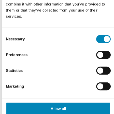
combine it with other information that you’ve provided to
them or that they’ve collected from your use of their
services.
Consent
Necessary
Selection
Preferences
Statistics
Marketing
Induktionskogeplade med
Induktionskogeplade med
indbygget emfang 80 cm
indbygget emfang 80 cm
planmontering - Siemens
planmontering - Siemens
iQ500 - ED807HQ26E
iQ700 - EX807NX68E
Allow all