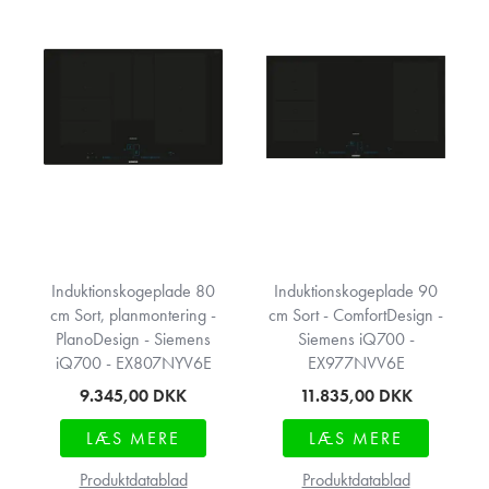
Induktionskogeplade 80
Induktionskogeplade 90
cm Sort, planmontering -
cm Sort - ComfortDesign -
PlanoDesign - Siemens
Siemens iQ700 -
iQ700 - EX807NYV6E
EX977NVV6E
9.345,00
DKK
11.835,00
DKK
LÆS MERE
LÆS MERE
Produktdatablad
Produktdatablad