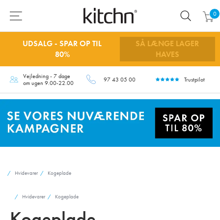
0
UDSALG - SPAR OP TIL
SÅ LÆNGE LAGER
80%
HAVES
Vejledning - 7 dage
97 43 05 00
Trustpilot
om ugen 9.00-22.00
Hvidevarer
Kogeplade
Hvidevarer
Kogeplade
Kogeplade