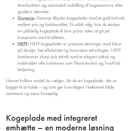
timerfunktion og automatisk indstilling af kogezonerne efter
grydens størrelse.
Gorenje
:
Gorenje tilbyder kogeplader med et godt forhold
mellem pris og funktionalitet. Et solidt valg, hvis du ønsker
en pålidelig kogeplade til lave priser uden at gå på
kompromis med kvaliteten.
NEFF
:
NEFF-kogeplader er premium-løsninger med fokus
på design, høj effektivitet og innovative teknologier. NEFF
kombinerer skarp tysk teknik med et elegant udtryk og
indeholder ofte funktioner som FlexInduction og TwistPad-
betjening.
Uanset hvilken model du vælger, får du en kogeplade, der er
bygget til at holde – og som gør hverdagen i køkkenet både
nemmere og mere fornøjelig.
Kogeplade med integreret
emhætte – en moderne løsning