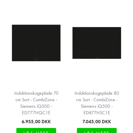
Induktionskogeplade 70
Induktionskogeplade 80
cm Sort - CombiZone -
cm Sort - CombiZone -
Siemens iQ500 -
Siemens iQ500 -
ED777HQC1E
ED877HSC1E
6.955,00
DKK
7.045,00
DKK