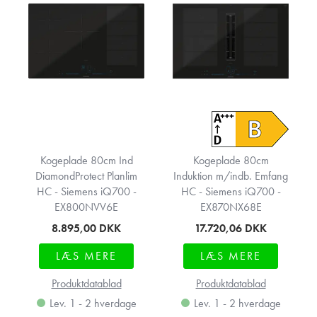
Kogeplade 80cm Ind
Kogeplade 80cm
DiamondProtect Planlim
Induktion m/indb. Emfang
HC - Siemens iQ700 -
HC - Siemens iQ700 -
EX800NVV6E
EX870NX68E
8.895,00
DKK
17.720,06
DKK
LÆS MERE
LÆS MERE
Produktdatablad
Produktdatablad
Lev. 1 - 2 hverdage
Lev. 1 - 2 hverdage