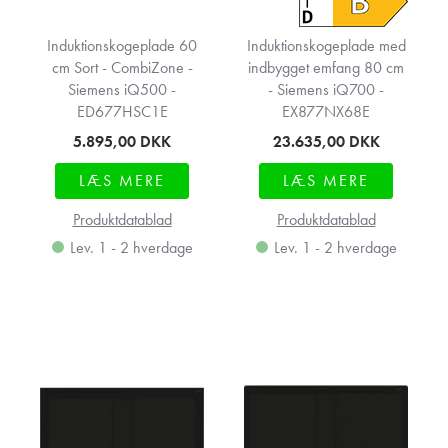
Induktionskogeplade 60
Induktionskogeplade med
cm Sort - CombiZone -
indbygget emfang 80 cm
Siemens iQ500 -
- Siemens iQ700 -
ED677HSC1E
EX877NX68E
5.895,00
DKK
23.635,00
DKK
LÆS MERE
LÆS MERE
Produktdatablad
Produktdatablad
Lev. 1 - 2 hverdage
Lev. 1 - 2 hverdage