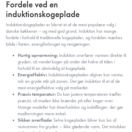
Fordele ved en
induktionskogeplade
Induktionskogeplader er blevet et af de mest populære valg i
danske køkkener – og med god grund. Induktion har mange
fordele i forhold til traditionelle kogeplader, og fordelen mærkes
både i farten, energiforbruget og rengøringen.
Hurtig opvarmning:
Induktion overfører varmen direkte til
gryden, så vandet koger på under det halve af tiden i
forhold til en almindelig el-kogeplade.
Energieffektiv:
Induktionskogepladen afgiver kun varme,
når en gryde står på zonen. Det gør induktion til et af de
mest energieffektive valg på markedet.
Præcis temperatur:
Du kan justere temperaturen træffer
præcist, så maden ikke brænder på eller koger over.
Mange modeller har timerfunktion og indstillinger, der gør
madlavningen mere enkel.
Sikker overflade:
Selve kogepladen bliver kun lun af
restvarmen fra gryden – ikke glødende varm. Det mindsker