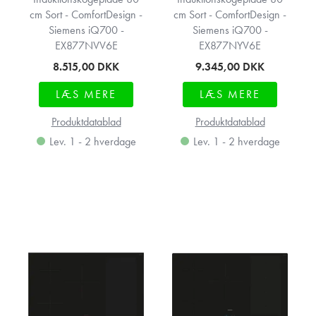
cm Sort - ComfortDesign -
cm Sort - ComfortDesign -
Siemens iQ700 -
Siemens iQ700 -
EX877NVV6E
EX877NYV6E
8.515,00
DKK
9.345,00
DKK
LÆS MERE
LÆS MERE
Produktdatablad
Produktdatablad
Lev. 1 - 2 hverdage
Lev. 1 - 2 hverdage