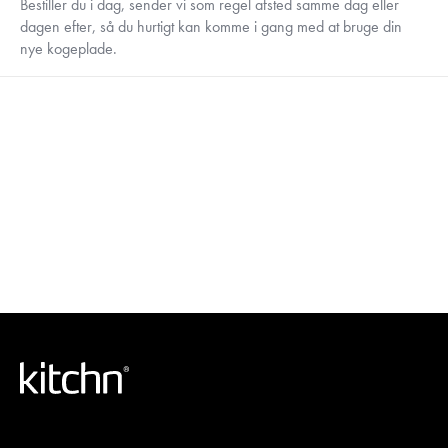
Bestiller du i dag, sender vi som regel afsted samme dag eller
dagen efter, så du hurtigt kan komme i gang med at bruge din
nye kogeplade.