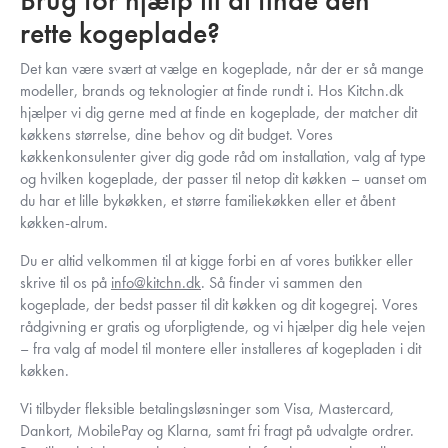
Brug for hjælp til at finde den
rette kogeplade?
Det kan være svært at vælge en kogeplade, når der er så mange
modeller, brands og teknologier at finde rundt i. Hos Kitchn.dk
hjælper vi dig gerne med at finde en kogeplade, der matcher dit
køkkens størrelse, dine behov og dit budget. Vores
køkkenkonsulenter giver dig gode råd om installation, valg af type
og hvilken kogeplade, der passer til netop dit køkken – uanset om
du har et lille bykøkken, et større familiekøkken eller et åbent
køkken-alrum.
Du er altid velkommen til at kigge forbi en af vores butikker eller
skrive til os på
info@kitchn.dk
. Så finder vi sammen den
kogeplade, der bedst passer til dit køkken og dit kogegrej. Vores
rådgivning er gratis og uforpligtende, og vi hjælper dig hele vejen
– fra valg af model til montere eller installeres af kogepladen i dit
køkken.
Vi tilbyder fleksible betalingsløsninger som Visa, Mastercard,
Dankort, MobilePay og Klarna, samt fri fragt på udvalgte ordrer.