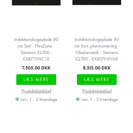
Induktionskogeplade 80
Induktionskogeplade 80
cm Sort - FlexZone -
cm Sort, planmontering -
Siemens iQ700 -
Glaskeramik - Siemens
EX877HVC1E
iQ700 - EX807NVV6E
7.505,00
DKK
8.515,00
DKK
LÆS MERE
LÆS MERE
Produktdatablad
Produktdatablad
Lev. 1 - 2 hverdage
Lev. 1 - 2 hverdage