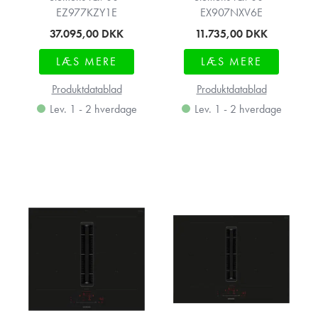
EZ977KZY1E
EX907NXV6E
37.095,00
DKK
11.735,00
DKK
LÆS MERE
LÆS MERE
Produktdatablad
Produktdatablad
Lev. 1 - 2 hverdage
Lev. 1 - 2 hverdage