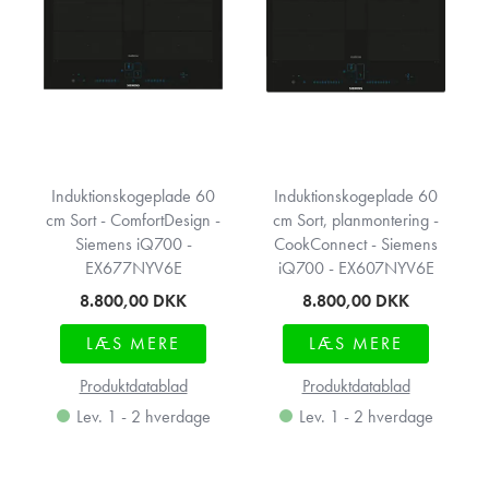
Induktionskogeplade 60
Induktionskogeplade 60
cm Sort - ComfortDesign -
cm Sort, planmontering -
Siemens iQ700 -
CookConnect - Siemens
EX677NYV6E
iQ700 - EX607NYV6E
8.800,00
DKK
8.800,00
DKK
LÆS MERE
LÆS MERE
Produktdatablad
Produktdatablad
Lev. 1 - 2 hverdage
Lev. 1 - 2 hverdage