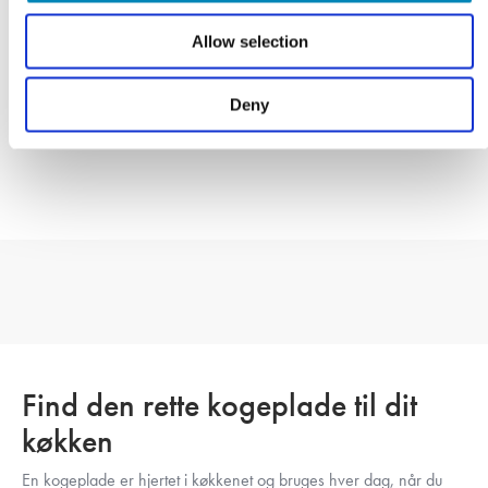
15.595,00
DKK
17.895,00
DKK
Allow selection
LÆS MERE
LÆS MERE
Produktdatablad
Produktdatablad
Deny
Lev. 1 - 2 hverdage
Lev. 1 - 2 hverdage
Find den rette kogeplade til dit
køkken
En kogeplade er hjertet i køkkenet og bruges hver dag, når du