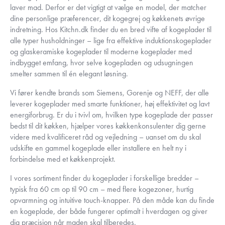
laver mad. Derfor er det vigtigt at vælge en model, der matcher
dine personlige præferencer, dit kogegrej og køkkenets øvrige
indretning. Hos Kitchn.dk finder du en bred vifte af kogeplader til
alle typer husholdninger – lige fra effektive induktionskogeplader
og glaskeramiske kogeplader til moderne kogeplader med
indbygget emfang, hvor selve kogepladen og udsugningen
smelter sammen til én elegant løsning.
Vi fører kendte brands som Siemens, Gorenje og NEFF, der alle
leverer kogeplader med smarte funktioner, høj effektivitet og lavt
energiforbrug. Er du i tvivl om, hvilken type kogeplade der passer
bedst til dit køkken, hjælper vores køkkenkonsulenter dig gerne
videre med kvalificeret råd og vejledning – uanset om du skal
udskifte en gammel kogeplade eller installere en helt ny i
forbindelse med et køkkenprojekt.
I vores sortiment finder du kogeplader i forskellige bredder –
typisk fra 60 cm op til 90 cm – med flere kogezoner, hurtig
opvarmning og intuitive touch-knapper. På den måde kan du finde
en kogeplade, der både fungerer optimalt i hverdagen og giver
dig præcision når maden skal tilberedes.