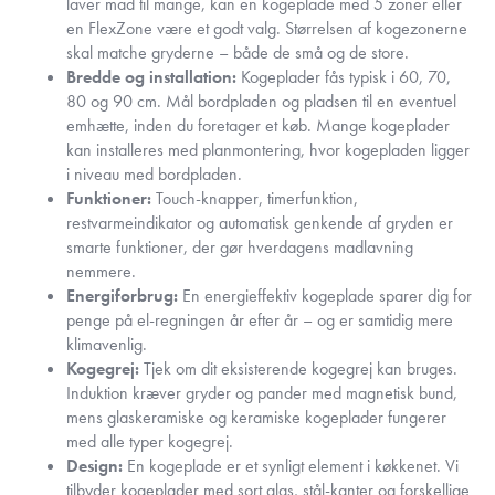
laver mad til mange, kan en kogeplade med 5 zoner eller
en FlexZone være et godt valg. Størrelsen af kogezonerne
skal matche gryderne – både de små og de store.
Bredde og installation:
Kogeplader fås typisk i 60, 70,
80 og 90 cm. Mål bordpladen og pladsen til en eventuel
emhætte, inden du foretager et køb. Mange kogeplader
kan installeres med planmontering, hvor kogepladen ligger
i niveau med bordpladen.
Funktioner:
Touch-knapper, timerfunktion,
restvarmeindikator og automatisk genkende af gryden er
smarte funktioner, der gør hverdagens madlavning
nemmere.
Energiforbrug:
En energieffektiv kogeplade sparer dig for
penge på el-regningen år efter år – og er samtidig mere
klimavenlig.
Kogegrej:
Tjek om dit eksisterende kogegrej kan bruges.
Induktion kræver gryder og pander med magnetisk bund,
mens glaskeramiske og keramiske kogeplader fungerer
med alle typer kogegrej.
Design:
En kogeplade er et synligt element i køkkenet. Vi
tilbyder kogeplader med sort glas, stål-kanter og forskellige