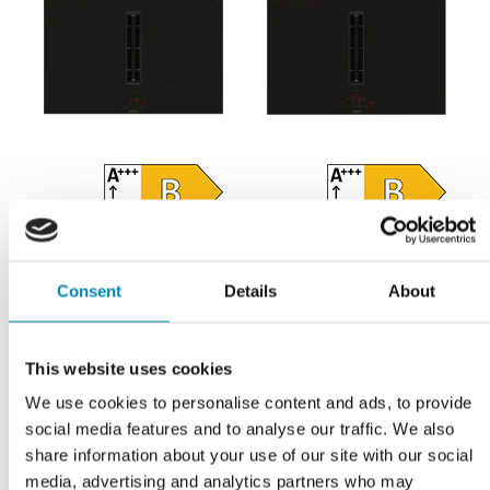
Induktionskogeplade med
Induktionskogeplade med
indbygget emfang 80 cm
indbygget emfang 80 cm
- Siemens iQ300 -
- Siemens iQ500 -
Consent
Details
About
ED877BS16E
ED877HQ26E
11.755,00
DKK
15.116,06
DKK
This website uses cookies
LÆS MERE
LÆS MERE
We use cookies to personalise content and ads, to provide
Produktdatablad
Produktdatablad
social media features and to analyse our traffic. We also
share information about your use of our site with our social
Lev. 1 - 2 hverdage
Lev. 1 - 2 hverdage
media, advertising and analytics partners who may