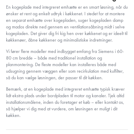
En kogeplade med integreret emhætte er en smart løsning, når du
ønsker et rent og enkelt udtryk i køkkenet. I stedet for at montere
en separat emhætte over kogepladen, suger kogepladen damp
og mados direkte ned gennem en ventilationsåbning midt i selve
kogepladen. Det giver dig fri kig hen over køkkenet og er ideelt til
køkkenøer, åbne køkkener og minimalistiske indretninger.
Vi fører flere modeller med indbygget emfang fra Siemens i 60-
80 cm bredde – både med traditionel installation og
planmontering. De fleste modeller kan installeres både med
udsugning gennem væggen eller som recirkulation med kulfilter,
så du kan vælge løsningen, der passer til dit køkken.
Bemærk, at en kogeplade med integreret emhætte typisk kræver
lidt ekstra plads under bordpladen til motor og kanaler. Tjek altid
installationsmålene, inden du foretager et køb – eller kontakt os,
så hjælper vi dig med at vurdere, om løsningen er muligt i dit
køkken.