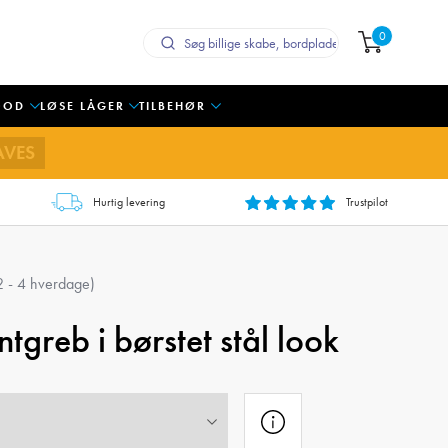
0
OOD
LØSE LÅGER
TILBEHØR
AVES
Hurtig levering
Trustpilot
 2 - 4 hverdage)
tgreb i børstet stål look