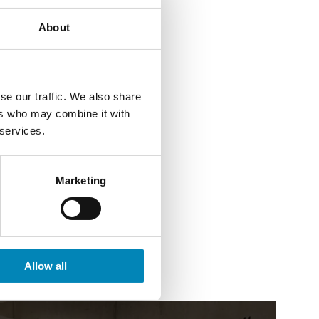
About
se our traffic. We also share
ers who may combine it with
 services.
ål look
Marketing
Allow all