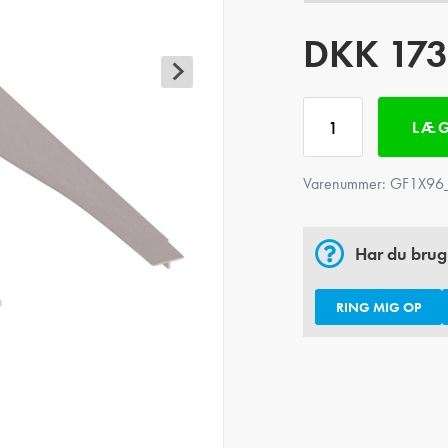
DKK
173
LÆG
Varenummer:
GF1X96
Har du brug
RING MIG OP