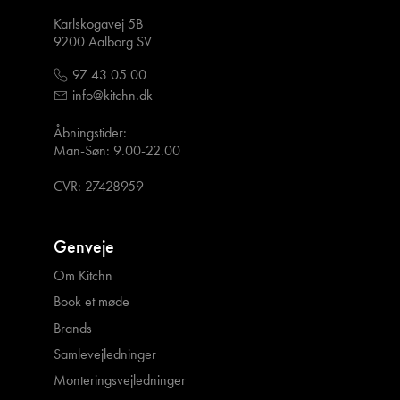
Karlskogavej 5B
9200 Aalborg SV
97 43 05 00
info@kitchn.dk
Åbningstider:
Man-Søn: 9.00-22.00
CVR: 27428959
Genveje
Om Kitchn
Book et møde
Brands
Samlevejledninger
Monteringsvejledninger