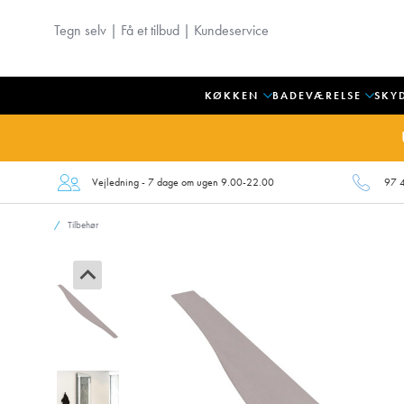
Tegn selv
|
Få et tilbud
|
Kundeservice
KØKKEN
BADEVÆRELSE
SKY
Vejledning - 7 dage om ugen 9.00-22.00
97 
Tilbehør