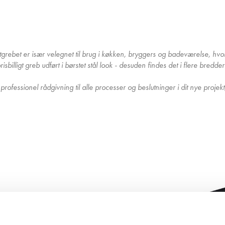
ntgrebet er især velegnet til brug i køkken, bryggers og badeværelse, hv
sbilligt greb udført i børstet stål look - desuden findes det i flere bredder
rofessionel rådgivning til alle processer og beslutninger i dit nye projekt