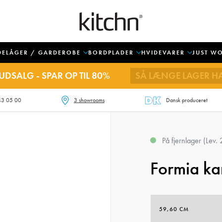
DELÅGER / GARDEROBE
BORDPLADER
HVIDEVARER
JUST W
UDSALG - SPAR OP TIL 80%
SÅ LÆNGE LAGER H
43 05 00
3 showrooms
Dansk produceret
På fjernlager (Lev.
Formia kan