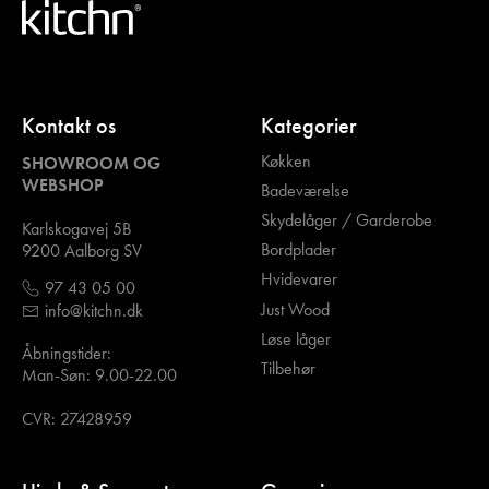
Kontakt os
Kategorier
Køkken
SHOWROOM OG
WEBSHOP
Badeværelse
Skydelåger / Garderobe
Karlskogavej 5B
Bordplader
9200 Aalborg SV
Hvidevarer
97 43 05 00
Just Wood
info@kitchn.dk
Løse låger
Åbningstider:
Tilbehør
Man-Søn: 9.00-22.00
CVR: 27428959