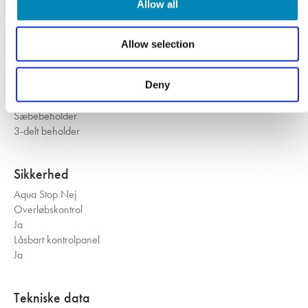
Allow all
Sensorer
Vandniveau kontrol
Temperature sensor
Allow selection
Load sensor
Foam sensor
Deny
Koldvask
Knap
Sæbebeholder
3-delt beholder
Sikkerhed
Aqua Stop
Nej
Overløbskontrol
Ja
Låsbart kontrolpanel
Ja
Tekniske data