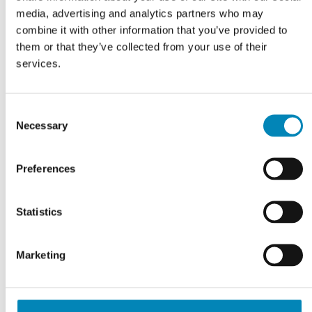
Kvikvask
media, advertising and analytics partners who may
High water level
combine it with other information that you’ve provided to
Temperaturindstilling
them or that they’ve collected from your use of their
Centrifugering stop-kontrol
services.
Easy ironing
Forvask
Dampfunktion
Consent
Ja
Necessary
Selection
Egenskaber
Preferences
SteamTech
Ja, varmelegeme i kar
Glat dør
Statistics
Ja
Lydniveau
Without protection
Marketing
Lydsignal
Lyd signal SoftSound
Personlige indstillinger for alle programmer
Ja