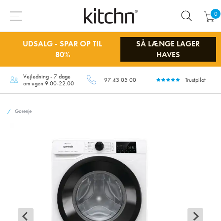
0
UDSALG - SPAR OP TIL
SÅ LÆNGE LAGER
80%
HAVES
Vejledning - 7 dage
97 43 05 00
Trustpilot
om ugen 9.00-22.00
Gorenje