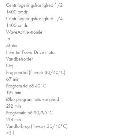
Centrifugeringshastighed 1/2
1400 omdr.
Centrifugeringshastighed 1/4
1400 omdr.
WaveActive-tromle
Ja
Motor
Inverter PowerDrive motor
Vandbeholder
Nej
Program tid (finvask 30/40°C)
67 min
Program tid på 40°C
195 min
Øko-programmets varighed
212 min
Programtid på 90/95°C
218 min
Vandforbrug (finvask 30/40°C)
45 l