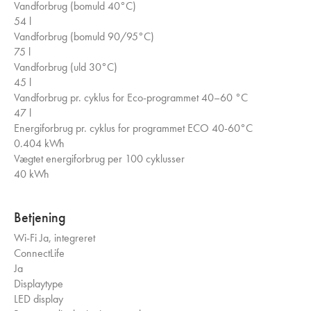
Vandforbrug (bomuld 40°C)
54 l
Vandforbrug (bomuld 90/95°C)
75 l
Vandforbrug (uld 30°C)
45 l
Vandforbrug pr. cyklus for Eco-programmet 40–60 °C
47 l
Energiforbrug pr. cyklus for programmet ECO 40-60°C
0.404 kWh
Vægtet energiforbrug per 100 cyklusser
40 kWh
Betjening
Wi-Fi
Ja, integreret
ConnectLife
Ja
Displaytype
LED display