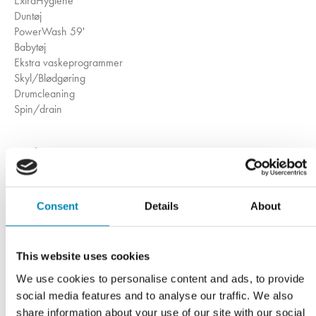
ExtraHygiene
Duntøj
PowerWash 59'
Babytøj
Ekstra vaskeprogrammer
Skyl/Blødgøring
Drumcleaning
Spin/drain
Funktioner
Funktion
TimeCare
IntensiveCare
NormalCare
Consent
Details
About
Yderligere funktioner
End of washing setting
Pump stop
This website uses cookies
Afkortning af program to niveauer
We use cookies to personalise content and ads, to provide
Pause
social media features and to analyse our traffic. We also
Gem personlige indstillinger
share information about your use of our site with our social
Tilføjelse af vasketøj