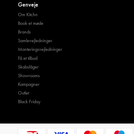
Genveje
Om Kitchn
Book et møde
Brands
Samlevejledninger
Monteringsvejledninger
Få et tilbud
Skabslåger
Showrooms
Kampagner
Outlet
Black Friday