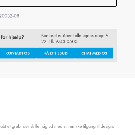
20032-08
Kontoret er åbent alle ugens dage 9-
 for hjælp?
22. Tlf.
9743 0500
KONTAKT OS
FÅ ET TILBUD
CHAT MED OS
t et greb, der skiller sig ud med sin unikke tilgang til design,