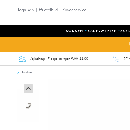
Tegn selv
|
Få et tilbud
|
Kundeservice
KØKKEN
BADEVÆRELSE
SKY
Vejledning - 7 dage om ugen 9.00-22.00
97 
Furnipart