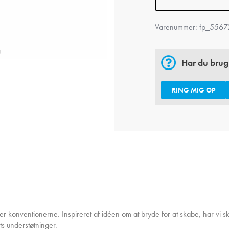
Varenummer:
fp_5567
Har du brug
RING MIG OP
r konventionerne. Inspireret af idéen om at bryde for at skabe, har vi skab
s understøtninger.