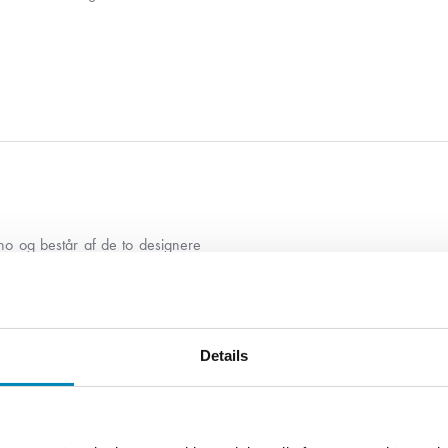
ano og består af de to designere
t samarbejde med designstudiet i
lli Associati allerede adskillige
allerede nu kan betegnes som
cer tæller brands som Artceram,
Details
 bestræber sig på at genfortælle
e – og det med deres helt eget
erspillede detaljer, der aldrig
 understøtte formen eller fortælle