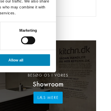
se our traffic. We also share
ers who may combine it with
 services.
Marketing
Allow all
BESØG OS I VORES
Showroom
LÆS MERE