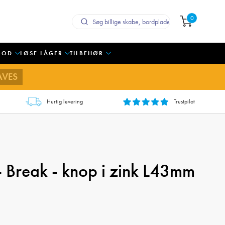
0
OOD
LØSE LÅGER
TILBEHØR
AVES
Hurtig levering
Trustpilot
- Break - knop i zink L43mm