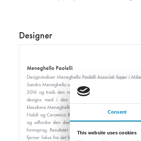
Designer
Meneghello Paolelli
Designstudioet Meneghello Paolelli Associati ligger i Mil
Sandro Meneghello og Marco Paolelli. furnipart indledte e
2016 og trods den relativt korte tid har Meneghello Paole
designs med i den faste kollektion – designs der 
klassikere.Meneghello Paolelli Associatis øvrige referen
Consent
Nobili og Ceramica Bardelli m.fl. Duoen siger selv, at de
og udfordre den danske designtradition i deres arbejd
formsprog. Resultatet er greb og knopper med smukke, und
This website uses cookies
fjerner fokus fra det funktionelle men i stedet bruges til at