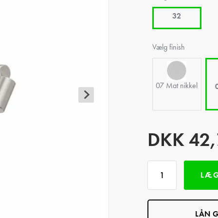
32
Vælg finish
07 Mat nikkel
DKK
42,
LÆG
LÅN G