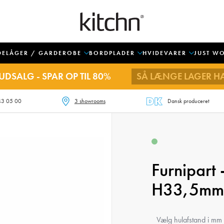
DELÅGER / GARDEROBE
BORDPLADER
HVIDEVARER
JUST W
UDSALG - SPAR OP TIL 80%
SÅ LÆNGE LAGER H
43 05 00
3 showrooms
Dansk produceret
Furnipart 
H33,5mm
Vælg hulafstand i mm