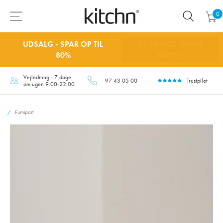
0
UDSALG - SPAR OP TIL
SÅ LÆNGE LAGER
80%
HAVES
Vejledning - 7 dage
97 43 05 00
Trustpilot
om ugen 9.00-22.00
Furnipart