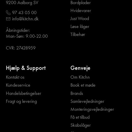
Bordplader
9200 Aalborg SV
Hvidevarer
97 43 05 00
Just Wood
info@kitchn.dk
Løse låger
Åbningstider:
Tilbehør
Man-Søn: 9.00-22.00
CVR: 27428959
Hjælp & Support
Genveje
Kontakt os
Om Kitchn
Kundeservice
Book et møde
Handelsbetingelser
Brands
Fragt og levering
Samlevejledninger
Monteringsvejledninger
Få et tilbud
Skabslåger