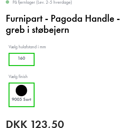
På fjernlager (Lev. 2-5 hverdage)
Furnipart - Pagoda Handle -
greb i støbejern
Vælg hulafstand i mm
160
Vælg finish
9005 Sort
DKK
123,50