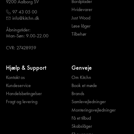
Bordplader
9200 Aalborg SV
Hvidevarer
97 43 05 00
Just Wood
info@kitchn.dk
Løse låger
Åbningstider:
Tilbehør
Man-Søn: 9.00-22.00
CVR: 27428959
Hjælp & Support
Genveje
Kontakt os
Om Kitchn
Kundeservice
Book et møde
Handelsbetingelser
Brands
Fragt og levering
Samlevejledninger
Monteringsvejledninger
Få et tilbud
Skabslåger