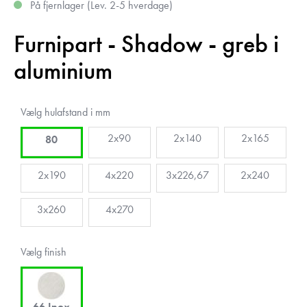
På fjernlager (Lev. 2-5 hverdage)
Furnipart - Shadow - greb i
aluminium
Vælg hulafstand i mm
2x90
2x140
2x165
80
2x190
4x220
3x226,67
2x240
3x260
4x270
Vælg finish
66 Inox