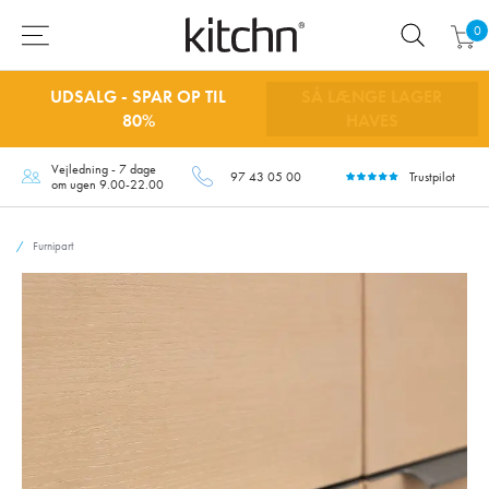
0
UDSALG - SPAR OP TIL
SÅ LÆNGE LAGER
80%
HAVES
Vejledning - 7 dage
97 43 05 00
Trustpilot
om ugen 9.00-22.00
Furnipart