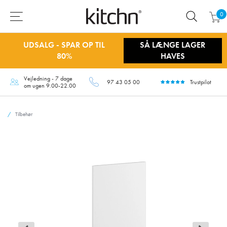
0
UDSALG - SPAR OP TIL
SÅ LÆNGE LAGER
80%
HAVES
Vejledning - 7 dage
97 43 05 00
Trustpilot
om ugen 9.00-22.00
Tilbehør