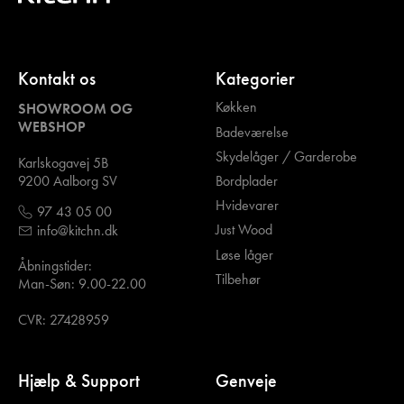
Kontakt os
Kategorier
Køkken
SHOWROOM OG
WEBSHOP
Badeværelse
Skydelåger / Garderobe
Karlskogavej 5B
Bordplader
9200 Aalborg SV
Hvidevarer
97 43 05 00
Just Wood
info@kitchn.dk
Løse låger
Åbningstider:
Tilbehør
Man-Søn: 9.00-22.00
CVR: 27428959
Hjælp & Support
Genveje