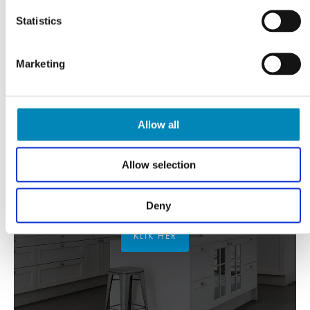
Statistics
Marketing
Allow all
Allow selection
FÅ TEGNET DIT PROJEKT
Gratis tilbud
Deny
KLIK HER