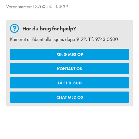
Varenummer:
LS70XUB-_15839
Har du brug for hjælp?
Kontoret er åbent alle ugens dage 9-22. Tlf.
9743 0500
RING MIG OP
KONTAKT OS
FÅ ET TILBUD
CHAT MED OS