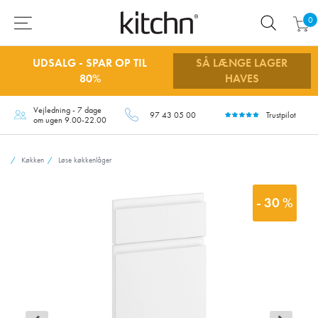
0
UDSALG - SPAR OP TIL
SÅ LÆNGE LAGER
80%
HAVES
Vejledning - 7 dage
97 43 05 00
Trustpilot
om ugen 9.00-22.00
Køkken
Løse køkkenlåger
- 30 %