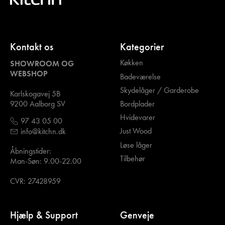
Kontakt os
Kategorier
Køkken
SHOWROOM OG
WEBSHOP
Badeværelse
Skydelåger / Garderobe
Karlskogavej 5B
Bordplader
9200 Aalborg SV
Hvidevarer
97 43 05 00
Just Wood
info@kitchn.dk
Løse låger
Åbningstider:
Tilbehør
Man-Søn: 9.00-22.00
CVR: 27428959
Hjælp & Support
Genveje