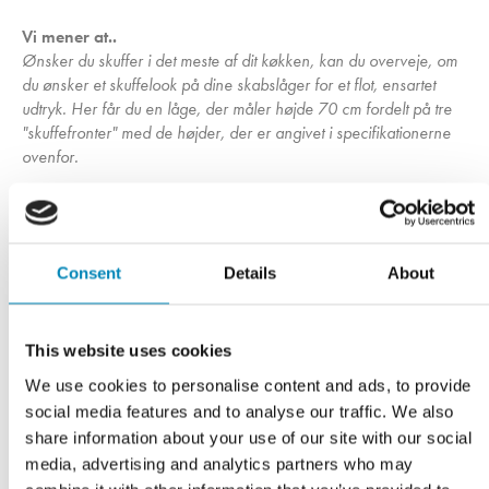
Vi mener at..
Ønsker du skuffer i det meste af dit køkken, kan du overveje, om
du ønsker et skuffelook på dine skabslåger for et flot, ensartet
udtryk. Her får du en låge, der måler højde 70 cm fordelt på tre
"skuffefronter" med de højder, der er angivet i specifikationerne
ovenfor.
Et ubrudt skuffelook giver dit køkken et tidløs og minimalistisk
præg. En yderst enkel og grebsfri låge er med til at give dit
køkken et elegant visuelt look.
Consent
Details
About
This website uses cookies
Har du husket?
We use cookies to personalise content and ads, to provide
social media features and to analyse our traffic. We also
share information about your use of our site with our social
media, advertising and analytics partners who may