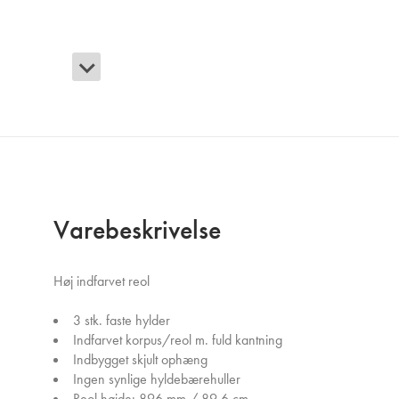
Varebeskrivelse
Høj indfarvet reol
3 stk. faste hylder
Indfarvet korpus/reol m. fuld kantning
Indbygget skjult ophæng
Ingen synlige hyldebærehuller
Reol højde: 896 mm / 89,6 cm