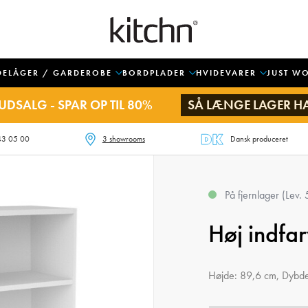
DELÅGER / GARDEROBE
BORDPLADER
HVIDEVARER
JUST W
UDSALG - SPAR OP TIL 80%
SÅ LÆNGE LAGER H
43 05 00
3 showrooms
Dansk produceret
På fjernlager (Lev.
Høj indfar
Højde: 89,6 cm, Dybd