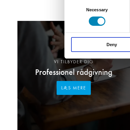
Consent
Necessary
Selection
Deny
VI TILBYDER DIG
Professionel rådgivning
LÆS MERE