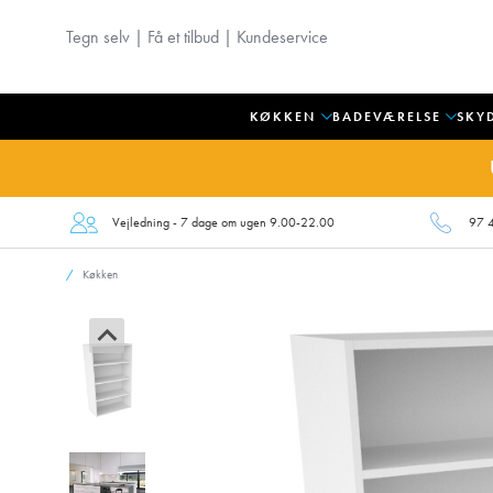
Tegn selv
|
Få et tilbud
|
Kundeservice
KØKKEN
BADEVÆRELSE
SKY
Vejledning - 7 dage om ugen 9.00-22.00
97 
Køkken