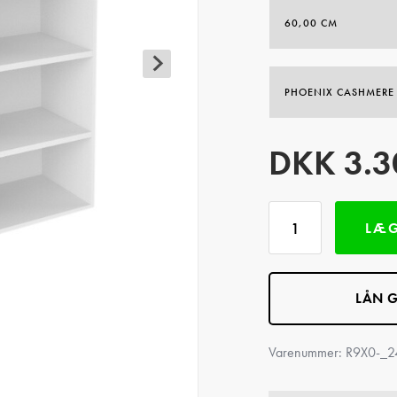
DKK
3.3
LÆG
LÅN G
Varenummer:
R9X0-_2