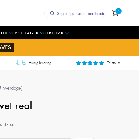
0
OOD
LØSE LÅGER
TILBEHØR
AVES
Hurtig levering
Trustpilot
 5 hverdage)
vet reol
e: 32 cm