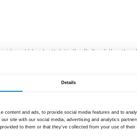
, i den model du ønsker. Med vitrinelåger får dit nye køkken et hyggel
pot i toppen af skabet, og på den måde oplyse dine yndlingsting i skabet. 
produceret på fabrikken i Aulum, hvor der ikke er gået på kompromis med
Details
e content and ads, to provide social media features and to analy
 our site with our social media, advertising and analytics partn
 provided to them or that they’ve collected from your use of their