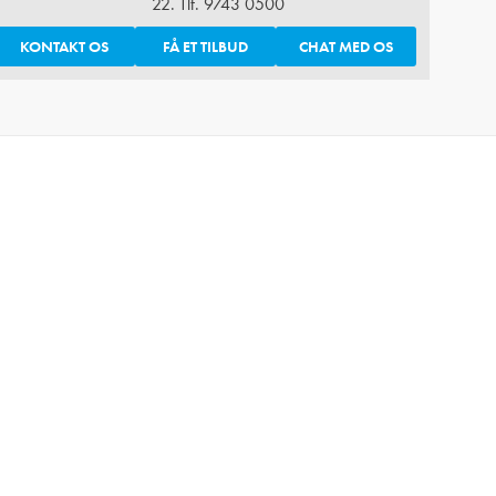
22. Tlf.
9743 0500
KONTAKT OS
FÅ ET TILBUD
CHAT MED OS