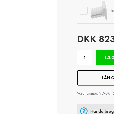
Pla
DKK
82
LÆG
LÅN G
Varenummer:
VL90X-_
Har du brug