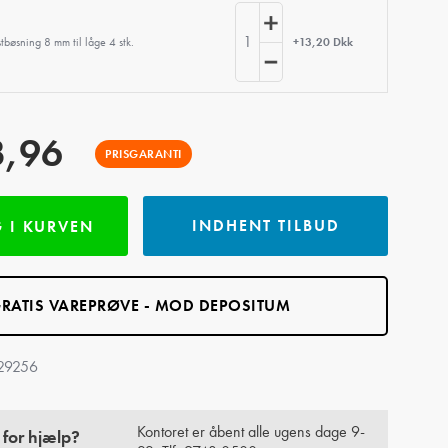
1
stbøsning 8 mm til låge 4 stk.
+13,20 Dkk
3,96
PRISGARANTI
INDHENT TILBUD
 I KURVEN
RATIS VAREPRØVE - MOD DEPOSITUM
29256
Kontoret er åbent alle ugens dage 9-
 for hjælp?