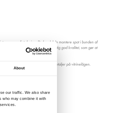
igt og personligt design. Du kan både montere spot i bunden af
Vores vitrinelåger er lavet i en rigtig god kvalitet, som gør at
 hverken kvaliteten eller de små detaljer på vitrinelågen.
About
se our traffic. We also share
ers who may combine it with
 services.