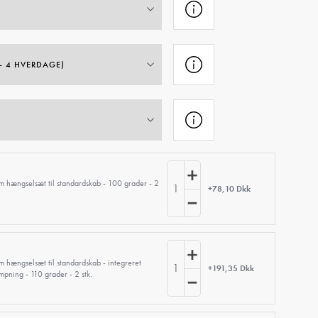
m hængselsæt til standardskab - 100 grader - 2
1
+78,10 Dkk
m hængselsæt til standardskab - integreret
1
+191,35 Dkk
pning - 110 grader - 2 stk.