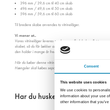
396 mm / 39,6 cm til 40 cm skab
496 mm / 49,6 cm til 50 cm skab
596 mm / 59,6 cm til 60 cm skab
Til bredere skabe anvendes to vitrinelåger.
Vi mener at..
Vores vitrinelåger leveres med en overfladebehandlet træramme
skabet, så du får lækker arbejdsbelysning på køkkenbordet, og s
den holder i mange år fremover og stadig ser pæn og flot ud.
Når du køber denne vitrinelåge, får du en låge i Dansk design 
Consent
Hængsler skal købes separat.
This website uses cookies
We use cookies to personalis
Har du husket?
information about your use of
other information that you’ve