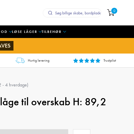
0
OOD
LØSE LÅGER
TILBEHØR
AVES
Hurtig levering
Trustpilot
 2 - 4 hverdage)
elåge til overskab H: 89,2