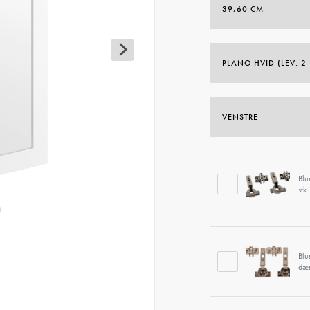
Blu
stk.
Blu
dæm