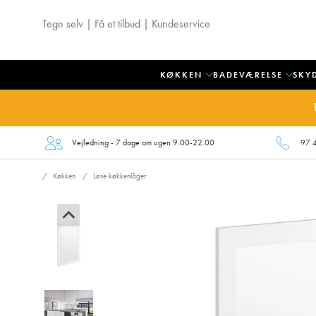
Tegn selv
|
Få et tilbud
|
Kundeservice
KØKKEN
BADEVÆRELSE
SKY
Vejledning - 7 dage om ugen 9.00-22.00
97 
Køkken
Løse køkkenlåger