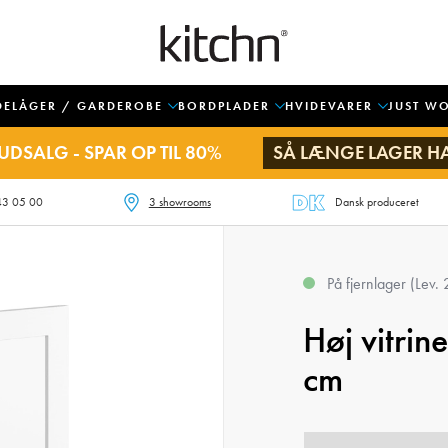
DELÅGER / GARDEROBE
BORDPLADER
HVIDEVARER
JUST W
UDSALG - SPAR OP TIL 80%
SÅ LÆNGE LAGER H
43 05 00
3 showrooms
Dansk produceret
På fjernlager (Lev.
Høj vitrin
cm