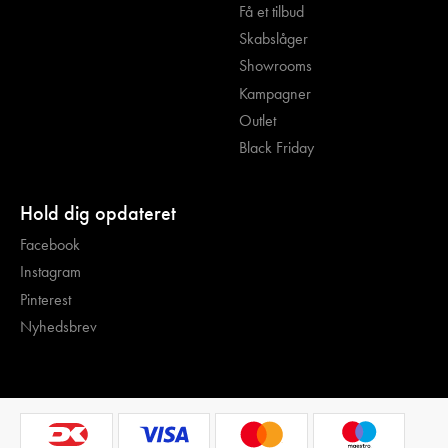
Få et tilbud
Skabslåger
Showrooms
Kampagner
Outlet
Black Friday
Hold dig opdateret
Facebook
Instagram
Pinterest
Nyhedsbrev