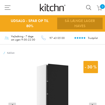
0
UDSALG - SPAR OP TIL
SÅ LÆNGE LAGER
80%
HAVES
Vejledning - 7 dage
97 43 05 00
Trustpilot
om ugen 9.00-22.00
Køkken
- 30 %