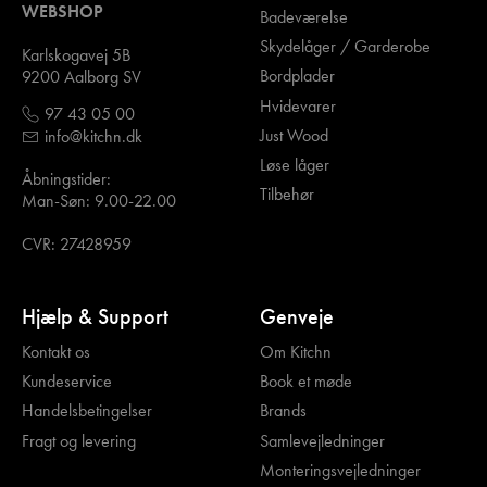
WEBSHOP
Badeværelse
Skydelåger / Garderobe
Karlskogavej 5B
Bordplader
9200 Aalborg SV
Hvidevarer
97 43 05 00
Just Wood
info@kitchn.dk
Løse låger
Åbningstider:
Tilbehør
Man-Søn: 9.00-22.00
CVR: 27428959
Hjælp & Support
Genveje
Kontakt os
Om Kitchn
Kundeservice
Book et møde
Handelsbetingelser
Brands
Fragt og levering
Samlevejledninger
Monteringsvejledninger