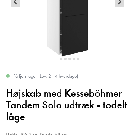
På fjernlager (Lev. 2 - 4 hverdage)
Højskab med Kesseböhmer
Tandem Solo udtræk - todelt
låge
Højde: 195,2 cm, Dybde: 58 cm