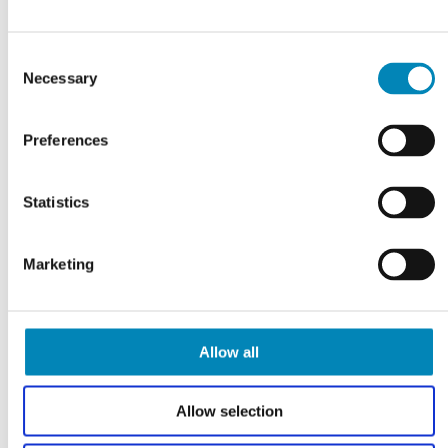
Consent
Necessary
Selection
Preferences
Statistics
Kesseböhmer Tandem Solo
højskabsudtræk
DKK 7.844,10
Marketing
Allow all
Allow selection