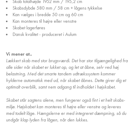
Skab totalhøjde 1952 mm / 195,2 cm
Skabsdybde 580 mm / 58 cm + lågens tykkelse
Kan vælges i bredde 50 cm og 60 cm
Kan monteres til højre eller venstre
Skabet lagerføres
Dansk kvalitet - produceret i Aulum
Vi mener at..
Lækkert skab med stor brugsværdi. Det har stor tilgængelighed fra
alle sider når skabet er lukket op, og let at åbne, selv ved høj
belastning. Med det smarte tandem udtrækssystem kommer
hylderne automatisk med ud, når skabet åbnes. Dette giver dig et
optimalt overblik, samt nem adgang til indholdet i højskabet.
Skabet står sagtens alene, men fungerer også fint i et helt skabs-
miljø. Højskabet kan monteres til højre eller venstre og leveres
med todelt låge. Hængslerne er med integreret dæmpning, så du
undgår klap lyden fra lågen, når den lukkes.