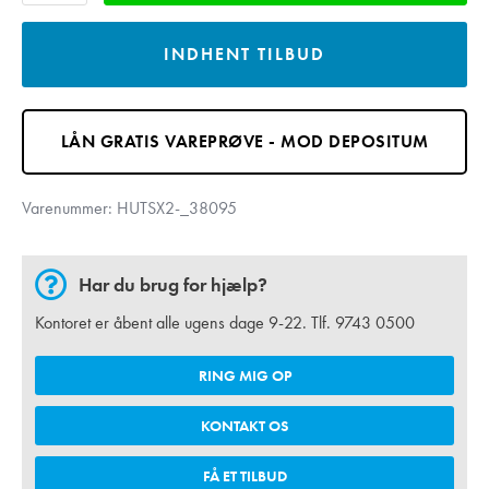
INDHENT TILBUD
LÅN GRATIS VAREPRØVE - MOD DEPOSITUM
Varenummer:
HUTSX2-_38095
Har du brug for hjælp?
Kontoret er åbent alle ugens dage 9-22. Tlf.
9743 0500
RING MIG OP
KONTAKT OS
FÅ ET TILBUD