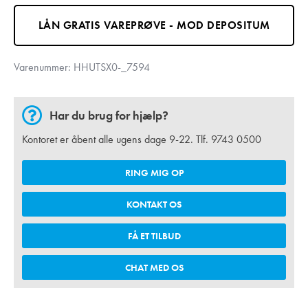
LÅN GRATIS VAREPRØVE - MOD DEPOSITUM
Varenummer:
HHUTSX0-_7594
Har du brug for hjælp?
Kontoret er åbent alle ugens dage 9-22. Tlf.
9743 0500
RING MIG OP
KONTAKT OS
FÅ ET TILBUD
CHAT MED OS