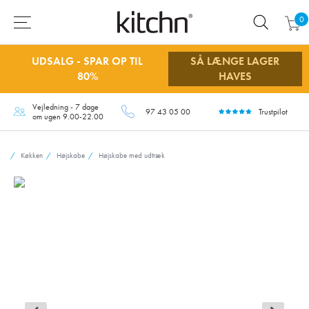
0
UDSALG - SPAR OP TIL
SÅ LÆNGE LAGER
80%
HAVES
Vejledning - 7 dage
97 43 05 00
Trustpilot
om ugen 9.00-22.00
Køkken
Højskabe
Højskabe med udtræk