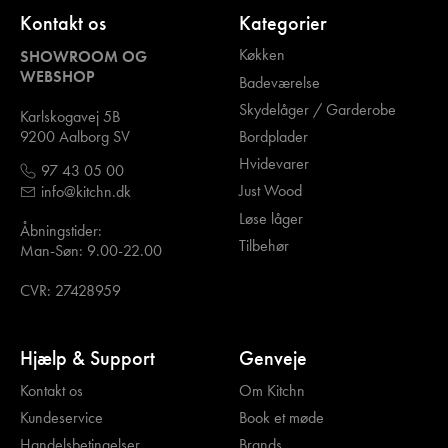
Kontakt os
Kategorier
Køkken
SHOWROOM OG
WEBSHOP
Badeværelse
Skydelåger / Garderobe
Karlskogavej 5B
Bordplader
9200 Aalborg SV
Hvidevarer
97 43 05 00
Just Wood
info@kitchn.dk
Løse låger
Åbningstider:
Tilbehør
Man-Søn: 9.00-22.00
CVR: 27428959
Hjælp & Support
Genveje
Kontakt os
Om Kitchn
Kundeservice
Book et møde
Handelsbetingelser
Brands