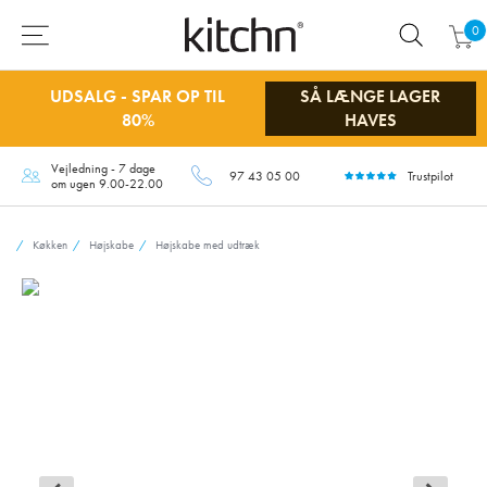
0
UDSALG - SPAR OP TIL
SÅ LÆNGE LAGER
80%
HAVES
Vejledning - 7 dage
97 43 05 00
Trustpilot
om ugen 9.00-22.00
Køkken
Højskabe
Højskabe med udtræk