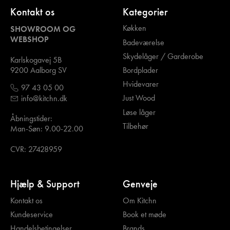
Kontakt os
Kategorier
Køkken
SHOWROOM OG
WEBSHOP
Badeværelse
Skydelåger / Garderobe
Karlskogavej 5B
Bordplader
9200 Aalborg SV
Hvidevarer
97 43 05 00
Just Wood
info@kitchn.dk
Løse låger
Åbningstider:
Tilbehør
Man-Søn: 9.00-22.00
CVR: 27428959
Hjælp & Support
Genveje
Kontakt os
Om Kitchn
Kundeservice
Book et møde
Handelsbetingelser
Brands