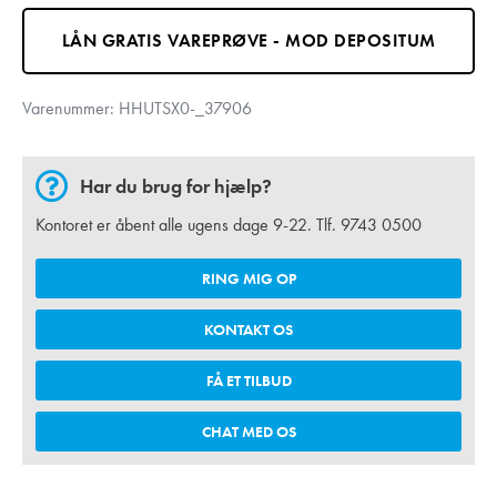
LÅN GRATIS VAREPRØVE - MOD DEPOSITUM
Varenummer:
HHUTSX0-_37906
Har du brug for hjælp?
Kontoret er åbent alle ugens dage 9-22. Tlf.
9743 0500
RING MIG OP
KONTAKT OS
FÅ ET TILBUD
CHAT MED OS