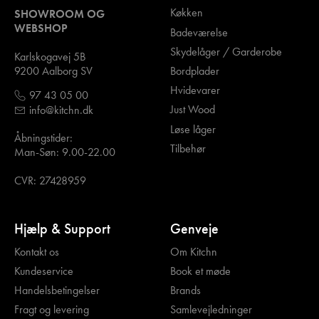
Køkken
SHOWROOM OG
WEBSHOP
Badeværelse
Skydelåger / Garderobe
Karlskogavej 5B
Bordplader
9200 Aalborg SV
Hvidevarer
97 43 05 00
Just Wood
info@kitchn.dk
Løse låger
Åbningstider:
Tilbehør
Man-Søn: 9.00-22.00
CVR: 27428959
Hjælp & Support
Genveje
Kontakt os
Om Kitchn
Kundeservice
Book et møde
Handelsbetingelser
Brands
Fragt og levering
Samlevejledninger