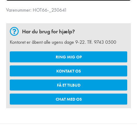
Varenummer:
HOT66-_250641
Har du brug for hjælp?
Kontoret er åbent alle ugens dage 9-22. Tlf.
9743 0500
RING MIG OP
KONTAKT OS
FÅ ET TILBUD
CHAT MED OS