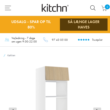
0
UDSALG - SPAR OP TIL
SÅ LÆNGE LAGER
80%
HAVES
Vejledning - 7 dage
97 43 05 00
Trustpilot
om ugen 9.00-22.00
Køkken