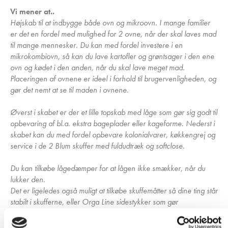
Vi mener at..
Højskab til at indbygge både ovn og mikroovn. I mange familier
er det en fordel med mulighed for 2 ovne, når der skal laves mad
til mange mennesker. Du kan med fordel investere i en
mikrokombiovn, så kan du lave kartofler og grøntsager i den ene
ovn og kødet i den anden, når du skal lave meget mad.
Placeringen af ovnene er ideel i forhold til brugervenligheden, og
gør det nemt at se til maden i ovnene.
Øverst i skabet er der et lille topskab med låge som gør sig godt til
opbevaring af bl.a. ekstra bageplader eller kageforme. Nederst i
skabet kan du med fordel opbevare kolonialvarer, køkkengrej og
service i de 2 Blum skuffer med fuldudtræk og softclose.
Du kan tilkøbe lågedæmper for at lågen ikke smækker, når du
lukker den.
Det er ligeledes også muligt at tilkøbe skuffemåtter så dine ting står
stabilt i skufferne, eller Orga Line sidestykker som gør
skuffesiderne højere, og /eller montere skuffeindeler som gør det
nemt at organisere dine skuffer.