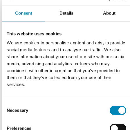
Er du på udkig efter et komplet nyt køkken? Hos Kitchn får du
Consent
Details
About
professionel rådgivning til alle processer og beslutninger i dit nye
projekt, så kontakt os endelig!
This website uses cookies
Læs mere:
Guide til indbygget ovn
We use cookies to personalise content and ads, to provide
social media features and to analyse our traffic. We also
share information about your use of our site with our social
media, advertising and analytics partners who may
Har du husket?
combine it with other information that you’ve provided to
them or that they’ve collected from your use of their
services.
Consent
Necessary
Selection
Preferences