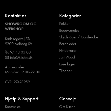
Kontakt os
Kategorier
Køkken
SHOWROOM OG
WEBSHOP
Badeværelse
Skydelåger / Garderobe
Karlskogavej 5B
Bordplader
9200 Aalborg SV
Hvidevarer
97 43 05 00
Just Wood
info@kitchn.dk
Løse låger
Åbningstider:
Tilbehør
Man-Søn: 9.00-22.00
CVR: 27428959
Hjælp & Support
Genveje
Kontakt os
Om Kitchn