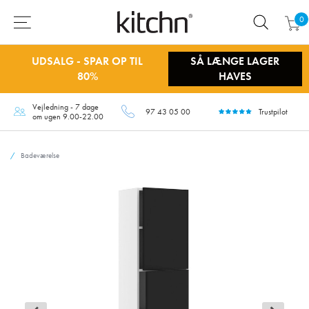
0
UDSALG - SPAR OP TIL
SÅ LÆNGE LAGER
80%
HAVES
Vejledning - 7 dage
97 43 05 00
Trustpilot
om ugen 9.00-22.00
Badeværelse