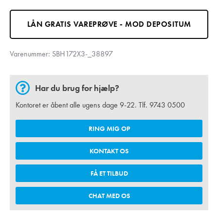
LÅN GRATIS VAREPRØVE - MOD DEPOSITUM
Varenummer:
SBH172X3-_38897
Har du brug for hjælp?
Kontoret er åbent alle ugens dage 9-22. Tlf.
9743 0500
RING MIG OP
KONTAKT OS
FÅ ET TILBUD
CHAT MED OS