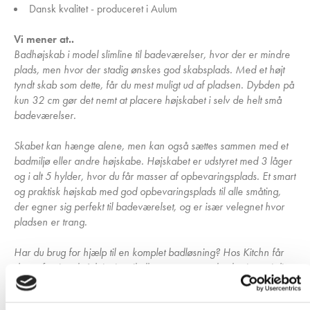
Dansk kvalitet - produceret i Aulum
Vi mener at..
Badhøjskab i model slimline til badeværelser, hvor der er mindre
plads, men hvor der stadig ønskes god skabsplads. Med et højt
tyndt skab som dette, får du mest muligt ud af pladsen. Dybden på
kun 32 cm gør det nemt at placere højskabet i selv de helt små
badeværelser.
Skabet kan hænge alene, men kan også sættes sammen med et
badmiljø eller andre højskabe. Højskabet er udstyret med 3 låger
og i alt 5 hylder, hvor du får masser af opbevaringsplads. Et smart
og praktisk højskab med god opbevaringsplads til alle småting,
der egner sig perfekt til badeværelset, og er især velegnet hvor
pladsen er trang.
Har du brug for hjælp til en komplet badløsning? Hos Kitchn får
du professionel rådgivning til alle processer og beslutninger i dit
nye projekt, så kontakt os endelig!