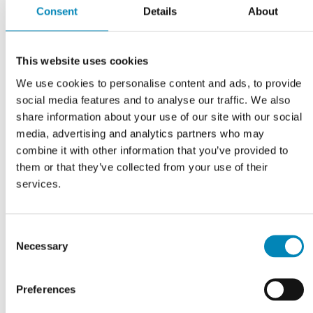
Consent
Details
About
Har du husket?
This website uses cookies
We use cookies to personalise content and ads, to provide
social media features and to analyse our traffic. We also
share information about your use of our site with our social
media, advertising and analytics partners who may
combine it with other information that you’ve provided to
them or that they’ve collected from your use of their
services.
Blum soft close lågedæmper
Consent
Necessary
Selection
DKK 36,71
Preferences