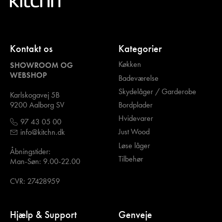
Kontakt os
Kategorier
Køkken
SHOWROOM OG
WEBSHOP
Badeværelse
Skydelåger / Garderobe
Karlskogavej 5B
Bordplader
9200 Aalborg SV
Hvidevarer
97 43 05 00
Just Wood
info@kitchn.dk
Løse låger
Åbningstider:
Tilbehør
Man-Søn: 9.00-22.00
CVR: 27428959
Hjælp & Support
Genveje