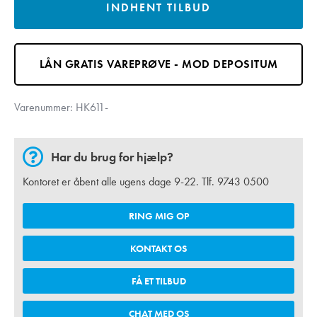
INDHENT TILBUD
LÅN GRATIS VAREPRØVE - MOD DEPOSITUM
Varenummer:
HK611-
Har du brug for hjælp?
Kontoret er åbent alle ugens dage 9-22. Tlf.
9743 0500
RING MIG OP
KONTAKT OS
FÅ ET TILBUD
CHAT MED OS