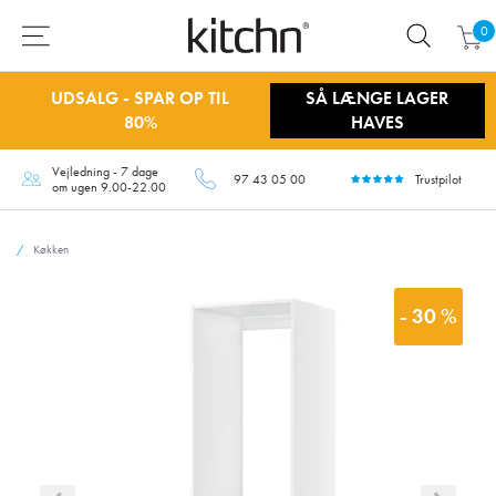
0
UDSALG - SPAR OP TIL
SÅ LÆNGE LAGER
80%
HAVES
Vejledning - 7 dage
97 43 05 00
Trustpilot
om ugen 9.00-22.00
Køkken
- 30 %