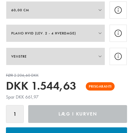
FØR 2.206,60 DKK
DKK
1.544,63
PRISGARANTI
Spar DKK 661,97
LÆG I KURVEN