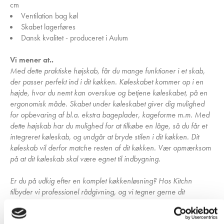
cm
Ventilation bag køl
Skabet lagerføres
Dansk kvalitet - produceret i Aulum
Vi mener at..
Med dette praktiske højskab, får du mange funktioner i et skab,
der passer perfekt ind i dit køkken. Køleskabet kommer op i en
højde, hvor du nemt kan overskue og betjene køleskabet, på en
ergonomisk måde. Skabet under køleskabet giver dig mulighed
for opbevaring af bl.a. ekstra bageplader, kageforme m.m. Med
dette højskab har du mulighed for at tilkøbe en låge, så du får et
integreret køleskab, og undgår at bryde stilen i dit køkken. Dit
køleskab vil derfor matche resten af dit køkken. Vær opmærksom
på at dit køleskab skal være egnet til indbygning.
Er du på udkig efter en komplet køkkenløsning? Hos Kitchn
tilbyder vi professionel rådgivning, og vi tegner gerne dit
drømmekøkken helt gratis - kontakt os endelig og få hjælp til dit
projekt!