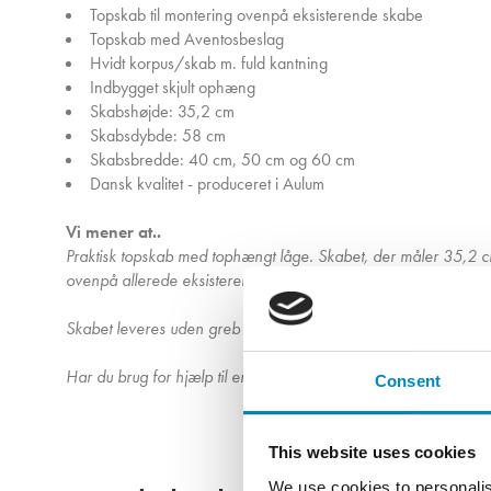
Topskab til montering ovenpå eksisterende skabe
Topskab med Aventosbeslag
Hvidt korpus/skab m. fuld kantning
Indbygget skjult ophæng
Skabshøjde: 35,2 cm
Skabsdybde: 58 cm
Skabsbredde: 40 cm, 50 cm og 60 cm
Dansk kvalitet - produceret i Aulum
Vi mener at..
Praktisk topskab med tophængt låge. Skabet, der måler 35,2 cm 
ovenpå allerede eksisterende skabe. Anvend skabet til opbevar
Skabet leveres uden greb og er ikke forboret til greb, så du k
Har du brug for hjælp til en komplet køkken- eller bryggersløsni
Consent
This website uses cookies
We use cookies to personalis