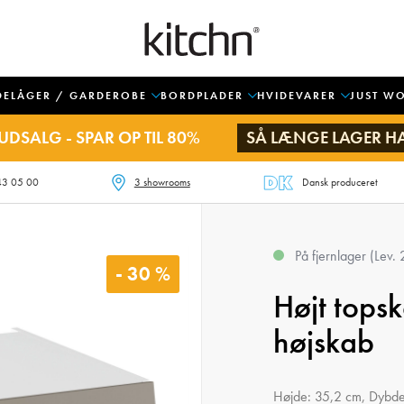
DELÅGER / GARDEROBE
BORDPLADER
HVIDEVARER
JUST W
UDSALG - SPAR OP TIL 80%
SÅ LÆNGE LAGER H
43 05 00
3 showrooms
Dansk produceret
På fjernlager (Lev.
- 30 %
Højt topsk
højskab
Højde: 35,2 cm, Dybd