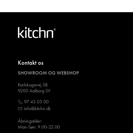
Kontakt os
SHOWROOM OG WEBSHOP
Karlskogavej 5B
9200 Aalborg SV
97 43 05 00
info@kitchn.dk
Åbningstider:
Man-Søn: 9.00-22.00