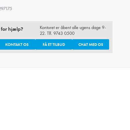
297175
Kontoret er åbent alle ugens dage 9-
 for hjælp?
22. Tlf.
9743 0500
KONTAKT OS
FÅ ET TILBUD
CHAT MED OS