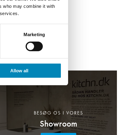
ers who may combine it with
 services.
Marketing
Allow all
BESØG OS I VORES
Showroom