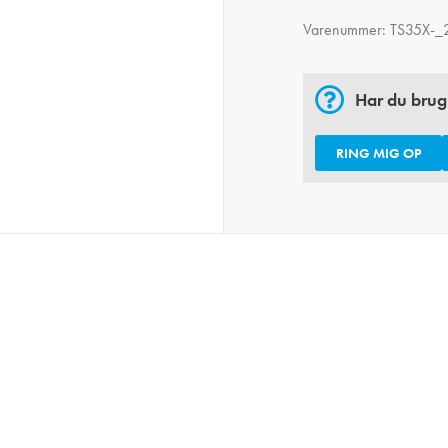
Varenummer:
TS35X-_
Har du brug
RING MIG OP