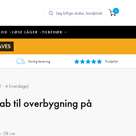
0
OOD
LØSE LÅGER
TILBEHØR
AVES
Hurtig levering
Trustpilot
 2 - 4 hverdage)
ab til overbygning på
e: 58 cm