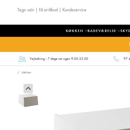
Tegn selv
|
Få et tilbud
|
Kundeservice
KØKKEN
BADEVÆRELSE
SKY
Vejledning - 7 dage om ugen 9.00-22.00
97 
Køkken