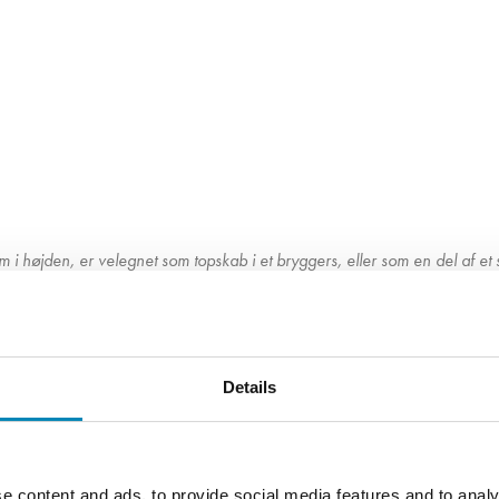
i højden, er velegnet som topskab i et bryggers, eller som en del af et 
ing af småting, vaskemidler, kolonialvarer og lignende.
an helt selv bestemme, hvilket greb du vil montere og hvordan det skal pl
ng? Hos Kitchn får du professionel rådgivning til alle processer og beslutn
Details
e content and ads, to provide social media features and to analy