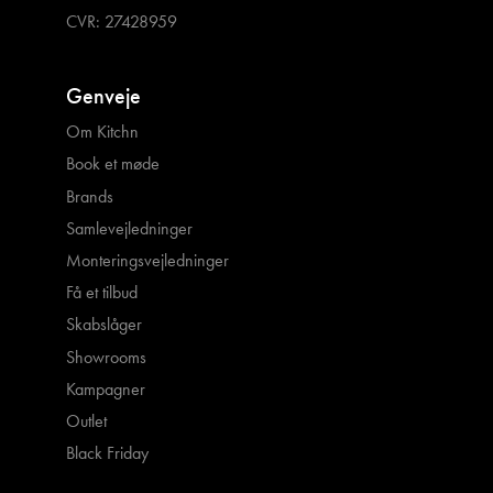
CVR: 27428959
Genveje
Om Kitchn
Book et møde
Brands
Samlevejledninger
Monteringsvejledninger
Få et tilbud
Skabslåger
Showrooms
Kampagner
Outlet
Black Friday