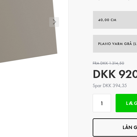
FRA DKK 1.314,50
DKK
920
Spar DKK 394,35
LÆG
LÅN G