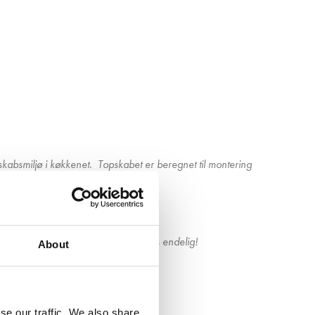
skabsmiljø i køkkenet. Topskabet er beregnet til montering
aceres på lågen.
inger i dit nye projekt, så kontakt os endelig!
About
se our traffic. We also share