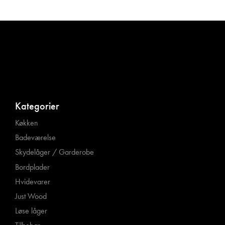
Kategorier
Køkken
Badeværelse
Skydelåger / Garderobe
Bordplader
Hvidevarer
Just Wood
Løse låger