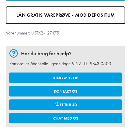
LÅN GRATIS VAREPRØVE - MOD DEPOSITUM
Varenummer:
USTX2-_27475
Har du brug for hjælp?
Kontoret er åbent alle ugens dage 9-22. Tlf.
9743 0500
RING MIG OP
KONTAKT OS
FÅ ET TILBUD
CHAT MED OS