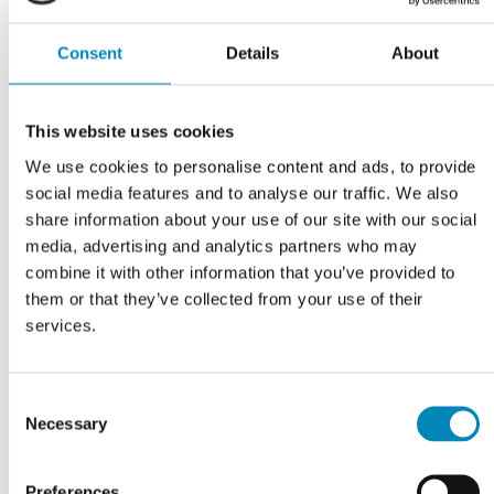
Consent
Details
About
This website uses cookies
We use cookies to personalise content and ads, to provide
social media features and to analyse our traffic. We also
share information about your use of our site with our social
media, advertising and analytics partners who may
e
Blum soft close lågedæmper
Bestikindsats til 40 cm skuffe
combine it with other information that you’ve provided to
m
Indvendig bredde 32,2 cm
them or that they’ve collected from your use of their
DKK 36,71
DKK 89,04
services.
Consent
Necessary
Selection
Preferences