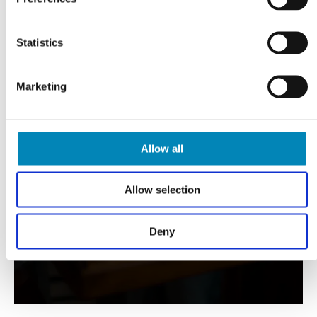
Statistics
Marketing
VI TILBYDER DIG
Professionel rådgivning
Allow all
LÆS MERE
Allow selection
Deny