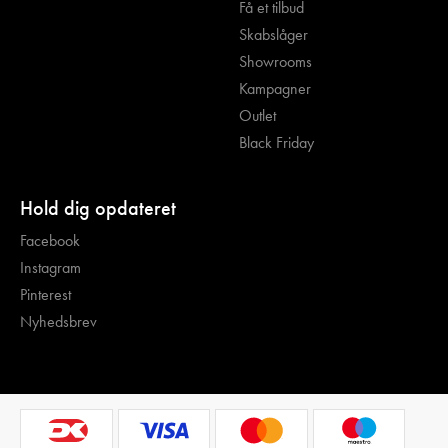
Få et tilbud
Skabslåger
Showrooms
Kampagner
Outlet
Black Friday
Hold dig opdateret
Facebook
Instagram
Pinterest
Nyhedsbrev