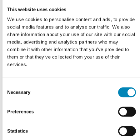
This website uses cookies
We use cookies to personalise content and ads, to provide
social media features and to analyse our traffic. We also
share information about your use of our site with our social
media, advertising and analytics partners who may
combine it with other information that you’ve provided to
them or that they’ve collected from your use of their
e
Blum soft close lågedæmper
Bestikindsats til 40 cm skuffe
services.
m
Indvendig bredde 32,2 cm
DKK 36,71
DKK 89,04
Consent
Necessary
Selection
Preferences
Statistics