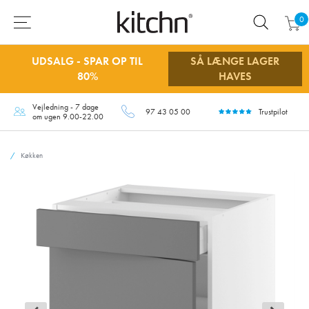
0
UDSALG - SPAR OP TIL
SÅ LÆNGE LAGER
80%
HAVES
Vejledning - 7 dage
97 43 05 00
Trustpilot
om ugen 9.00-22.00
Køkken