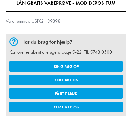
LÅN GRATIS VAREPRØVE - MOD DEPOSITUM
Varenummer:
USTX2-_39398
Har du brug for hjælp?
Kontoret er åbent alle ugens dage 9-22. Tlf.
9743 0500
RING MIG OP
KONTAKT OS
FÅ ET TILBUD
CHAT MED OS