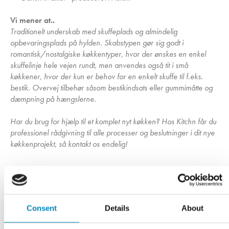
Vi mener at..
Traditionelt underskab med skuffeplads og almindelig
opbevaringsplads på hylden. Skabstypen gør sig godt i
romantisk/nostalgiske køkkentyper, hvor der ønskes en enkel
skuffelinje hele vejen rundt, men anvendes også tit i små
køkkener, hvor der kun er behov for en enkelt skuffe til f.eks.
bestik. Overvej tilbehør såsom bestikindsats eller gummimåtte og
dæmpning på hængslerne.
Har du brug for hjælp til et komplet nyt køkken? Hos Kitchn får du
professionel rådgivning til alle processer og beslutninger i dit nye
køkkenprojekt, så kontakt os endelig!
Har du husket?
Consent
Details
About