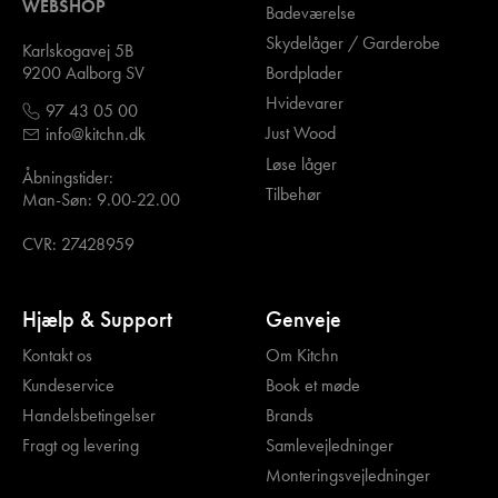
WEBSHOP
Badeværelse
Skydelåger / Garderobe
Karlskogavej 5B
Bordplader
9200 Aalborg SV
Hvidevarer
97 43 05 00
Just Wood
info@kitchn.dk
Løse låger
Åbningstider:
Tilbehør
Man-Søn: 9.00-22.00
CVR: 27428959
Hjælp & Support
Genveje
Kontakt os
Om Kitchn
Kundeservice
Book et møde
Handelsbetingelser
Brands
Fragt og levering
Samlevejledninger
Monteringsvejledninger