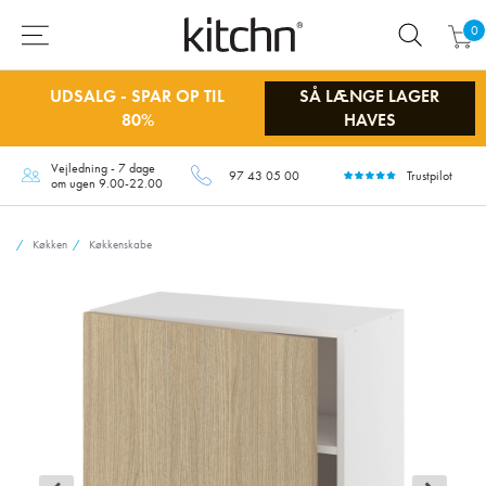
0
UDSALG - SPAR OP TIL
SÅ LÆNGE LAGER
80%
HAVES
Vejledning - 7 dage
97 43 05 00
Trustpilot
om ugen 9.00-22.00
Køkken
Køkkenskabe