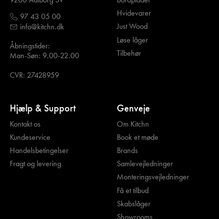
Hvidevarer
97 43 05 00
Just Wood
info@kitchn.dk
Løse låger
Åbningstider:
Tilbehør
Man-Søn: 9.00-22.00
CVR: 27428959
Hjælp & Support
Genveje
Kontakt os
Om Kitchn
Kundeservice
Book et møde
Handelsbetingelser
Brands
Fragt og levering
Samlevejledninger
Monteringsvejledninger
Få et tilbud
Skabslåger
Showrooms