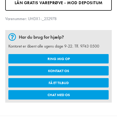
LÅN GRATIS VAREPRØVE - MOD DEPOSITUM
Varenummer:
UHDX1-_252978
Har du brug for hjælp?
Kontoret er åbent alle ugens dage 9-22. Tlf.
9743 0500
RING MIG OP
KONTAKT OS
FÅ ET TILBUD
CHAT MED OS