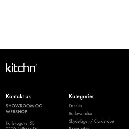
Kontakt os
Kategorier
Køkken
SHOWROOM OG
WEBSHOP
Badeværelse
Skydelåger / Garderobe
Karlskogavej 5B
Bordplader
9200 Aalborg SV