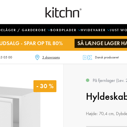
DELÅGER / GARDEROBE
BORDPLADER
HVIDEVARER
JUST W
UDSALG - SPAR OP TIL 80%
SÅ LÆNGE LAGER H
43 05 00
3 showrooms
Dansk produceret
På fjernlager (Lev.
- 30 %
Hyldeska
Højde: 70,4 cm, Dybd