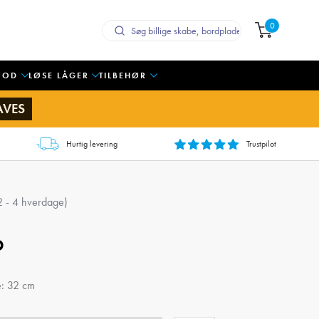
0
OOD
LØSE LÅGER
TILBEHØR
AVES
Hurtig levering
Trustpilot
 2 - 4 hverdage)
b
e: 32 cm