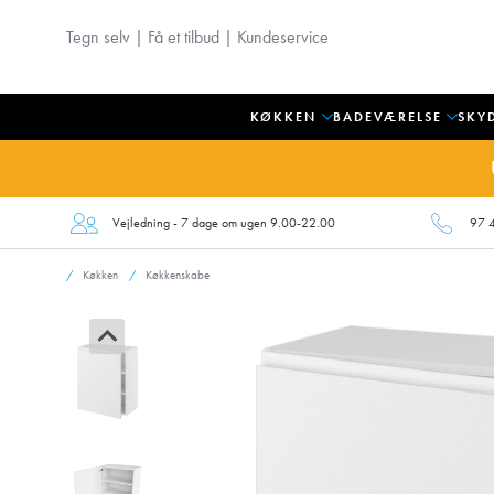
Tegn selv
|
Få et tilbud
|
Kundeservice
KØKKEN
BADEVÆRELSE
SKY
Vejledning - 7 dage om ugen 9.00-22.00
97 
Køkken
Køkkenskabe