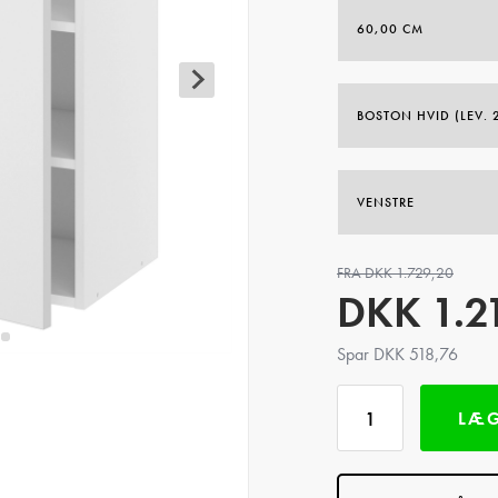
FRA DKK 1.729,20
DKK
1.2
Spar DKK 518,76
LÆG