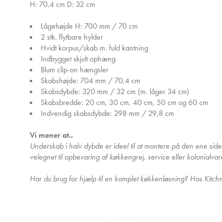
H: 70,4 cm D: 32 cm
Lågehøjde H: 700 mm / 70 cm
2 stk. flytbare hylder
Hvidt korpus/skab m. fuld kantning
Indbygget skjult ophæng
Blum clip-on hængsler
Skabshøjde: 704 mm / 70,4 cm
Skabsdybde: 320 mm / 32 cm (m. låger 34 cm)
Skabsbredde: 20 cm, 30 cm, 40 cm, 50 cm og 60 cm
Indvendig skabsdybde: 298 mm / 29,8 cm
Vi mener at..
Underskab i halv dybde er ideel til at montere på den ene side
velegnet til opbevaring af køkkengrej, service eller kolonialva
Har du brug for hjælp til en komplet køkkenløsning? Hos Kitchn f