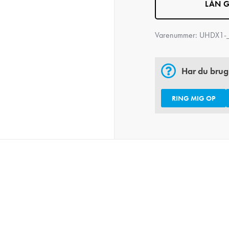
LÅN G
Varenummer:
UHDX1-
Har du brug
RING MIG OP