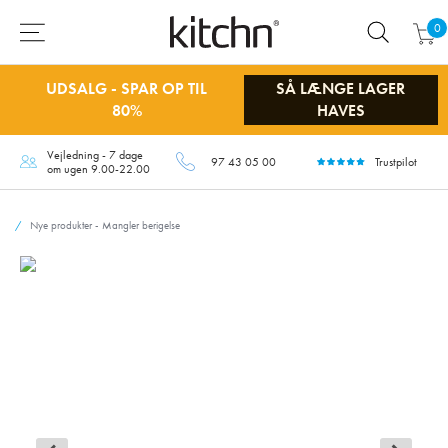
0
UDSALG - SPAR OP TIL
SÅ LÆNGE LAGER
80%
HAVES
Vejledning - 7 dage
97 43 05 00
Trustpilot
om ugen 9.00-22.00
Nye produkter - Mangler berigelse