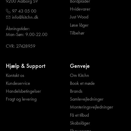
Bordplader
9200 Aalborg SV
Hvidevarer
97 43 05 00
Just Wood
info@kitchn.dk
Løse låger
Åbningstider:
Tilbehør
Man-Søn: 9.00-22.00
CVR: 27428959
Hjælp & Support
Genveje
Kontakt os
Om Kitchn
Kundeservice
Book et møde
Handelsbetingelser
Brands
Fragt og levering
Samlevejledninger
Monteringsvejledninger
Få et tilbud
Skabslåger
Showrooms