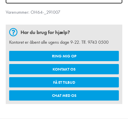
Varenummer:
OH64-_291007
Har du brug for hjælp?
Kontoret er åbent alle ugens dage 9-22. Tlf.
9743 0500
RING MIG OP
KONTAKT OS
FÅ ET TILBUD
CHAT MED OS