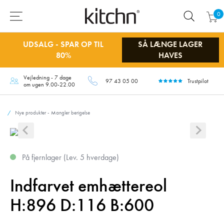
0
UDSALG - SPAR OP TIL
SÅ LÆNGE LAGER
80%
HAVES
Vejledning - 7 dage
97 43 05 00
Trustpilot
om ugen 9.00-22.00
Nye produkter - Mangler berigelse
På fjernlager (Lev. 5 hverdage)
Indfarvet emhættereol
H:896 D:116 B:600