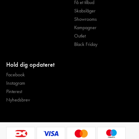
Få et tilbud
Skabslåger
Showrooms
Kampagner
Outlet
Black Friday
Hold dig opdateret
Facebook
Instagram
Pinterest
Nyhedsbrev