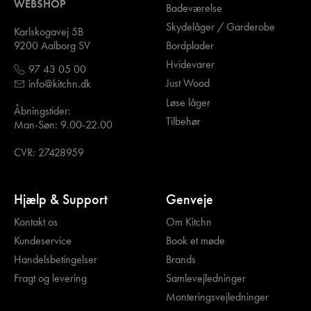
WEBSHOP
Badeværelse
Skydelåger / Garderobe
Karlskogavej 5B
Bordplader
9200 Aalborg SV
Hvidevarer
97 43 05 00
Just Wood
info@kitchn.dk
Løse låger
Åbningstider:
Tilbehør
Man-Søn: 9.00-22.00
CVR: 27428959
Hjælp & Support
Genveje
Kontakt os
Om Kitchn
Kundeservice
Book et møde
Handelsbetingelser
Brands
Fragt og levering
Samlevejledninger
Monteringsvejledninger