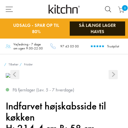
0
UDSALG - SPAR OP TIL
SÅ LÆNGE LAGER
80%
HAVES
Vejledning - 7 dage
97 43 05 00
Trustpilot
om ugen 9.00-22.00
Tilbehør
Frisider
På fjernlager (Lev. 5 - 7 hverdage)
Indfarvet højskabsside til
køkken