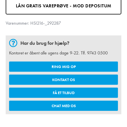
LÅN GRATIS VAREPRØVE - MOD DEPOSITUM
Varenummer:
HSI216-_292287
Har du brug for hjælp?
Kontoret er åbent alle ugens dage 9-22. Tlf.
9743 0500
RING MIG OP
KONTAKT OS
FÅ ET TILBUD
CHAT MED OS