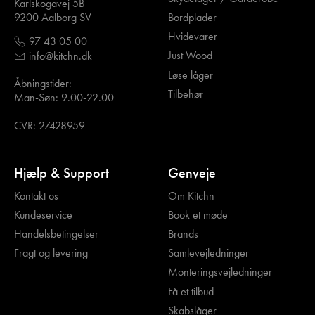
Karlskogavej 5B
Bordplader
9200 Aalborg SV
Hvidevarer
97 43 05 00
Just Wood
info@kitchn.dk
Løse låger
Åbningstider:
Tilbehør
Man-Søn: 9.00-22.00
CVR: 27428959
Hjælp & Support
Genveje
Kontakt os
Om Kitchn
Kundeservice
Book et møde
Handelsbetingelser
Brands
Fragt og levering
Samlevejledninger
Monteringsvejledninger
Få et tilbud
Skabslåger