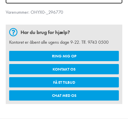
Varenummer:
OHYX0-_296770
Har du brug for hjælp?
Kontoret er åbent alle ugens dage 9-22. Tlf.
9743 0500
RING MIG OP
KONTAKT OS
FÅ ET TILBUD
CHAT MED OS