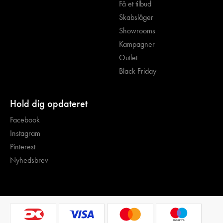
Få et tilbud
Skabslåger
Showrooms
Kampagner
Outlet
Black Friday
Hold dig opdateret
Facebook
Instagram
Pinterest
Nyhedsbrev