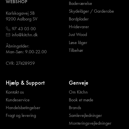
WEBSHOP
Badeværelse
Skydelåger / Garderobe
Karlskogavej 5B
Bordplader
9200 Aalborg SV
Hvidevarer
97 43 05 00
Just Wood
info@kitchn.dk
Løse låger
Åbningstider:
Tilbehør
Man-Søn: 9.00-22.00
CVR: 27428959
Hjælp & Support
Genveje
Kontakt os
Om Kitchn
Kundeservice
Book et møde
Handelsbetingelser
Brands
Fragt og levering
Samlevejledninger
Monteringsvejledninger