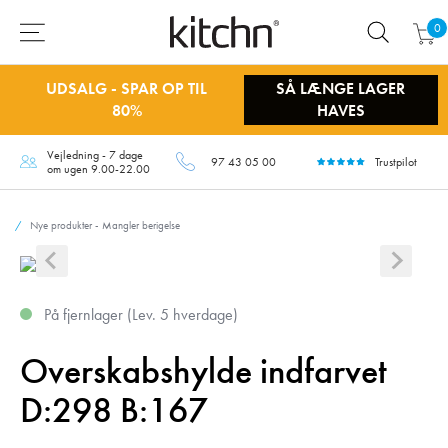
0
UDSALG - SPAR OP TIL
SÅ LÆNGE LAGER
80%
HAVES
Vejledning - 7 dage
97 43 05 00
Trustpilot
om ugen 9.00-22.00
Nye produkter - Mangler berigelse
På fjernlager (Lev. 5 hverdage)
Overskabshylde indfarvet
D:298 B:167