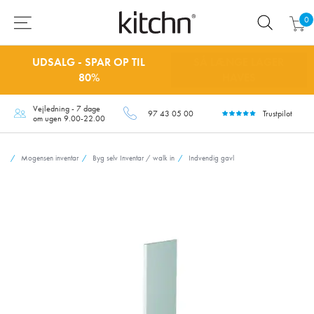
0
UDSALG - SPAR OP TIL
SÅ LÆNGE LAGER
80%
HAVES
Vejledning - 7 dage
97 43 05 00
Trustpilot
om ugen 9.00-22.00
Mogensen inventar
Byg selv Inventar / walk in
Indvendig gavl