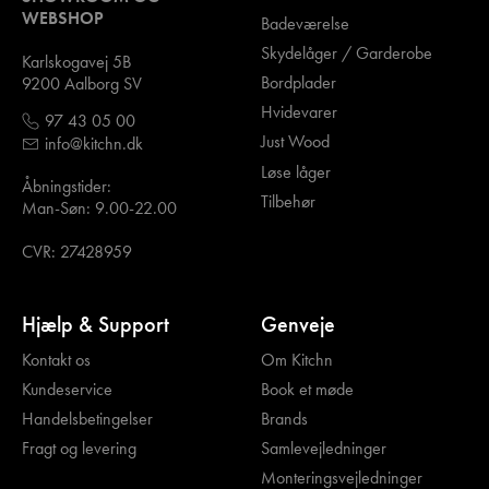
WEBSHOP
Badeværelse
Skydelåger / Garderobe
Karlskogavej 5B
Bordplader
9200 Aalborg SV
Hvidevarer
97 43 05 00
Just Wood
info@kitchn.dk
Løse låger
Åbningstider:
Tilbehør
Man-Søn: 9.00-22.00
CVR: 27428959
Hjælp & Support
Genveje
Kontakt os
Om Kitchn
Kundeservice
Book et møde
Handelsbetingelser
Brands
Fragt og levering
Samlevejledninger
Monteringsvejledninger