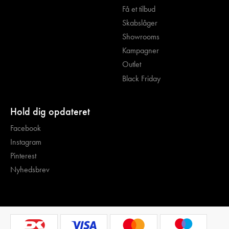
Få et tilbud
Skabslåger
Showrooms
Kampagner
Outlet
Black Friday
Hold dig opdateret
Facebook
Instagram
Pinterest
Nyhedsbrev