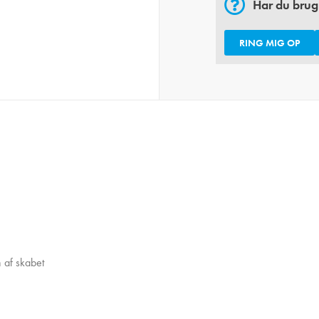
Har du brug
RING MIG OP
 af skabet