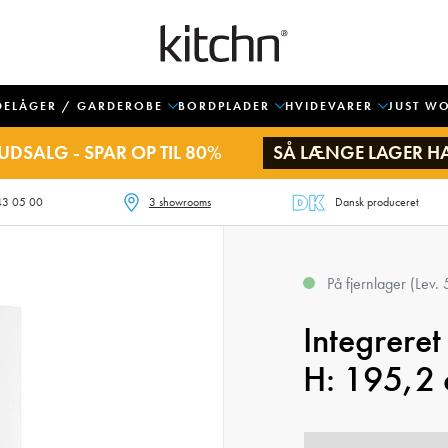
DELÅGER / GARDEROBE
BORDPLADER
HVIDEVARER
JUST W
UDSALG - SPAR OP TIL 80%
SÅ LÆNGE LAGER H
43 05 00
3 showrooms
Dansk produceret
På fjernlager (Lev.
Integreret 
H: 195,2 