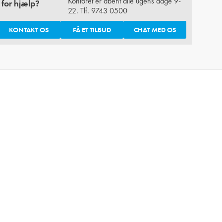
Kontoret er åbent alle ugens dage 9-
 for hjælp?
22. Tlf.
9743 0500
KONTAKT OS
FÅ ET TILBUD
CHAT MED OS