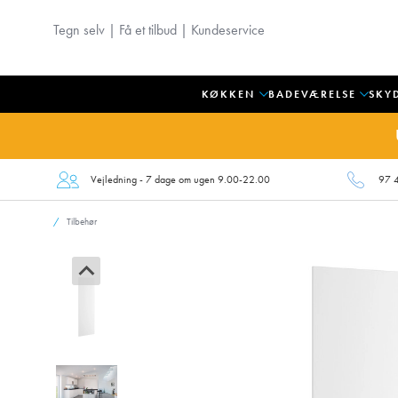
Tegn selv
|
Få et tilbud
|
Kundeservice
KØKKEN
BADEVÆRELSE
SKY
Vejledning - 7 dage om ugen 9.00-22.00
97 
Tilbehør