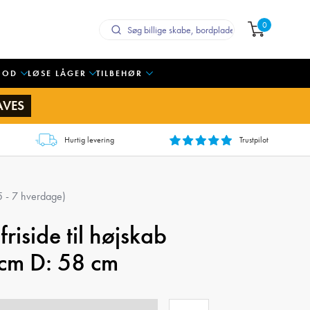
0
OOD
LØSE LÅGER
TILBEHØR
AVES
Hurtig levering
Trustpilot
 5 - 7 hverdage)
friside til højskab
cm D: 58 cm