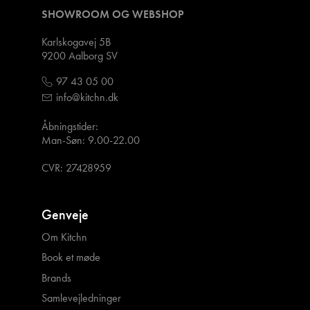
SHOWROOM OG WEBSHOP
Karlskogavej 5B
9200 Aalborg SV
97 43 05 00
info@kitchn.dk
Åbningstider:
Man-Søn: 9.00-22.00
CVR: 27428959
Genveje
Om Kitchn
Book et møde
Brands
Samlevejledninger