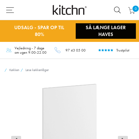
0
UDSALG - SPAR OP TIL
SÅ LÆNGE LAGER
80%
HAVES
Vejledning - 7 dage
97 43 05 00
Trustpilot
om ugen 9.00-22.00
Køkken
Løse køkkenlåger