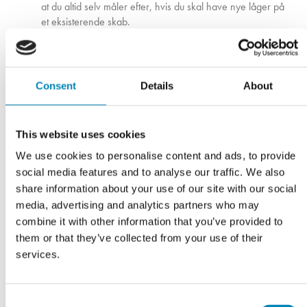
at du altid selv måler efter, hvis du skal have nye låger på
et eksisterende skab.
Vores låger er ikke boret for greb fra fabrikken. Hvis du
ønsker greb på din låge, kan vores boreskabelon til greb
være dig til en stor hjælp. Den gør det hurtigt og nemt
Consent
Details
About
montere dine greb, hvor du ønsker.
This website uses cookies
We use cookies to personalise content and ads, to provide
social media features and to analyse our traffic. We also
Har du husket?
share information about your use of our site with our social
media, advertising and analytics partners who may
combine it with other information that you’ve provided to
them or that they’ve collected from your use of their
services.
Consent