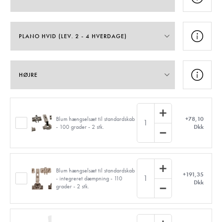
Blum hængselsæt til standardskab
+78,10
1
- 100 grader - 2 stk.
Dkk
Blum hængselsæt til standardskab
+191,35
1
- integreret dæmpning - 110
Dkk
grader - 2 stk.