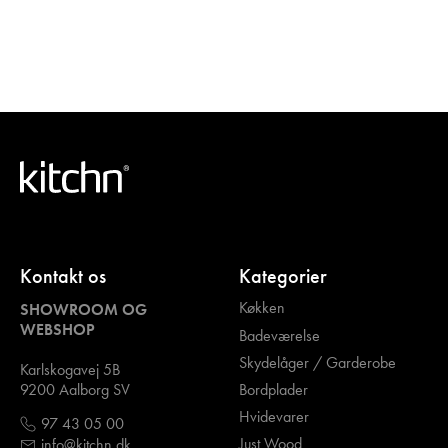
Kontakt os
Kategorier
Køkken
SHOWROOM OG
WEBSHOP
Badeværelse
Skydelåger / Garderobe
Karlskogavej 5B
Bordplader
9200 Aalborg SV
Hvidevarer
97 43 05 00
Just Wood
info@kitchn.dk