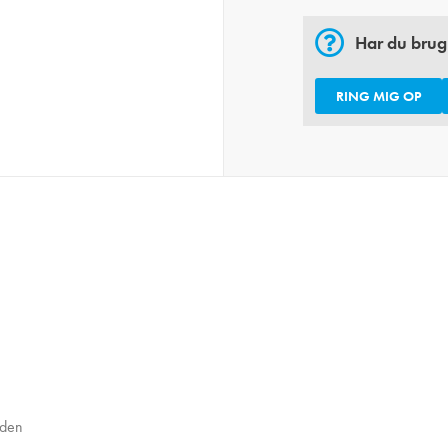
Har du brug
RING MIG OP
jden