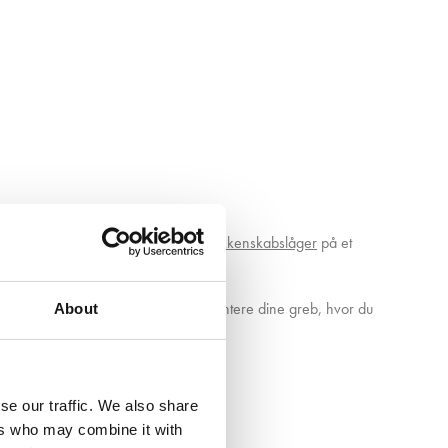
åler efter, hvis du skal have
nye køkkenskabslåger
på et
hjælp. Den gør det hurtigt og nemt montere dine greb, hvor du
About
hovedet.
se our traffic. We also share
ers who may combine it with