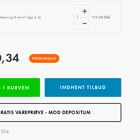
1
stbøsning 8 mm til låge 4 stk.
+13,20 Dkk
0,34
PRISGARANTI
INDHENT TILBUD
 I KURVEN
RATIS VAREPRØVE - MOD DEPOSITUM
4354