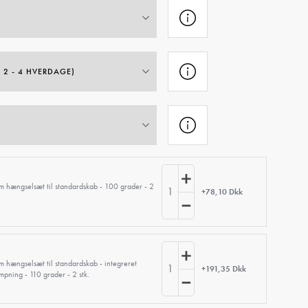
m hængselsæt til standardskab - 100 grader - 2
1
+78,10 Dkk
m hængselsæt til standardskab - integreret
1
+191,35 Dkk
pning - 110 grader - 2 stk.