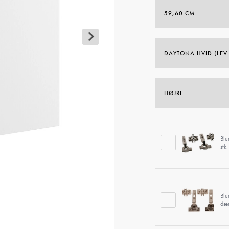
Blu
stk.
Blu
dæm