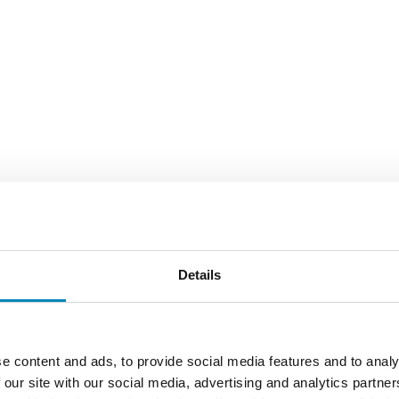
, der er gængse i køkkenbranchen. Det er dog vigtigt, at du altid selv m
r greb på din låge, kan vores boreskabelon til greb være dig til en stor 
Details
e kaldes 70x60 cm låge. Det er måske den mest gængse køkkenlåge over
e content and ads, to provide social media features and to analy
 our site with our social media, advertising and analytics partn