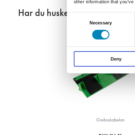
other information that you’ve
Har du husket?
Consent
Necessary
Selection
Deny
Grebsskabelon