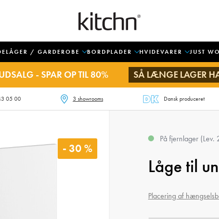
DELÅGER / GARDEROBE
BORDPLADER
HVIDEVARER
JUST W
UDSALG - SPAR OP TIL 80%
SÅ LÆNGE LAGER H
43 05 00
3 showrooms
Dansk produceret
På fjernlager (Lev.
- 30 %
Låge til 
Placering af hængselsb