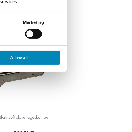
 services.
Marketing
Allow all
Blum soft close lågedæmper