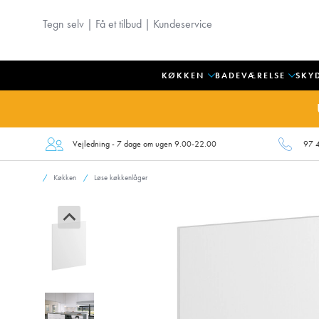
Tegn selv
|
Få et tilbud
|
Kundeservice
KØKKEN
BADEVÆRELSE
SKY
Vejledning - 7 dage om ugen 9.00-22.00
97 
Køkken
Løse køkkenlåger