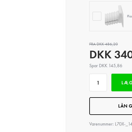
Pla
FRA DKK 486,20
DKK
34
Spar DKK 145,86
LÆG
LÅN G
Varenummer:
L70X-_1