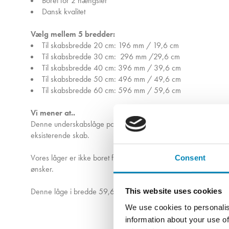
Boret for 2 hængsler
Dansk kvalitet
Vælg mellem 5 bredder:
Til skabsbredde 20 cm: 196 mm / 19,6 cm
Til skabsbredde 30 cm: 296 mm /29,6 cm
Til skabsbredde 40 cm: 396 mm / 39,6 cm
Til skabsbredde 50 cm: 496 mm / 49,6 cm
Til skabsbredde 60 cm: 596 mm / 59,6 cm
Vi mener at..
Denne underskabslåge passer til vores underskabe, som har mål
eksisterende skab.
Vores låger er ikke boret for greb fra fabrikken. Hvis du ønske
Consent
ønsker.
Denne låge i bredde 59,6 cm er også den, der i daglige tal
This website uses cookies
We use cookies to personalis
information about your use of