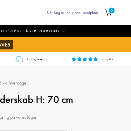
0
OOD
LØSE LÅGER
TILBEHØR
AVES
Hurtig levering
Trustpilot
 2 - 4 hverdage)
underskab H: 70 cm
oring på vores låger