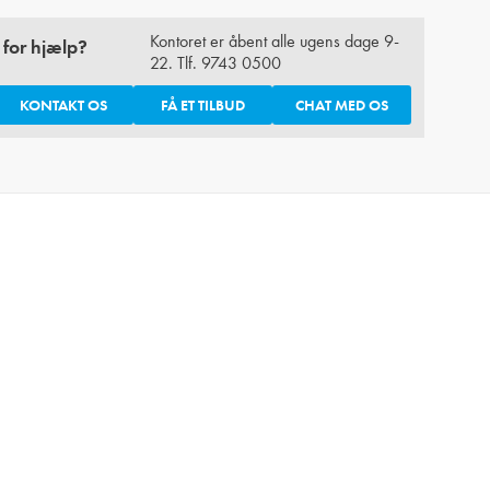
Kontoret er åbent alle ugens dage 9-
 for hjælp?
22. Tlf.
9743 0500
KONTAKT OS
FÅ ET TILBUD
CHAT MED OS