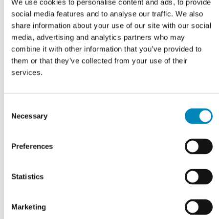
We use cookies to personalise content and ads, to provide
social media features and to analyse our traffic. We also
share information about your use of our site with our social
media, advertising and analytics partners who may
r
Grebsskabelon
Plastbøsning 8 mm til låge
combine it with other information that you’ve provided to
them or that they’ve collected from your use of their
DKK 114,81
DKK
3,30
services.
Consent
Necessary
Selection
Preferences
Statistics
Marketing