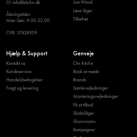
Just Wood
info@kitchn.dk
Løse låger
Åbningstider:
Tilbehør
Man-Søn: 9.00-22.00
CVR: 27428959
Hjælp & Support
Genveje
Kontakt os
Om Kitchn
Kundeservice
Book et møde
Handelsbetingelser
Brands
Fragt og levering
Samlevejledninger
Monteringsvejledninger
Få et tilbud
Skabslåger
Showrooms
Kampagner