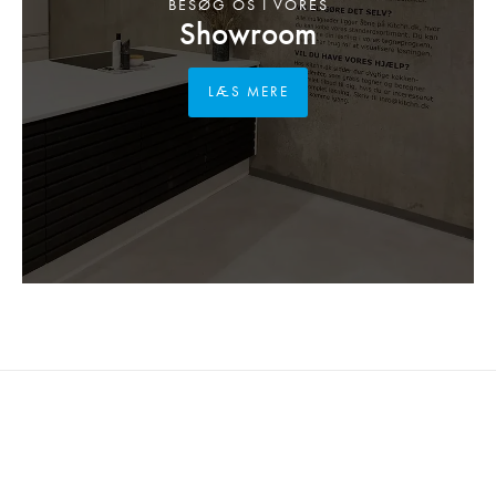
BESØG OS I VORES
Showroom
LÆS MERE