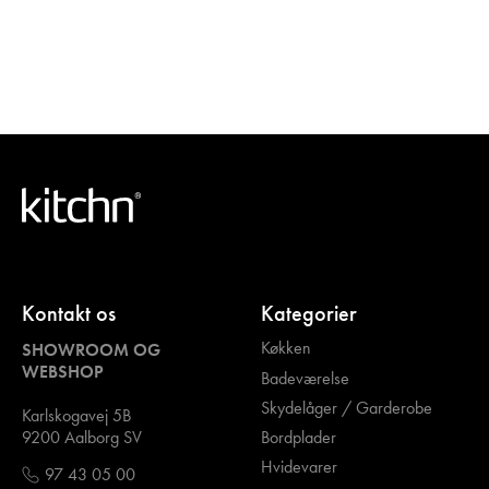
Kontakt os
Kategorier
Køkken
SHOWROOM OG
WEBSHOP
Badeværelse
Skydelåger / Garderobe
Karlskogavej 5B
Bordplader
9200 Aalborg SV
Hvidevarer
97 43 05 00