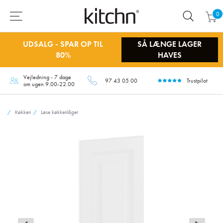
0
UDSALG - SPAR OP TIL
SÅ LÆNGE LAGER
80%
HAVES
Vejledning - 7 dage
97 43 05 00
Trustpilot
om ugen 9.00-22.00
Køkken
Løse køkkenlåger