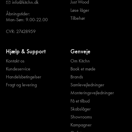
Just Wood
info@kitchn.dk
Løse låger
Åbningstider:
Tilbehør
Man-Søn: 9.00-22.00
CVR: 27428959
Hjælp & Support
Genveje
Kontakt os
Om Kitchn
Kundeservice
Book et møde
Handelsbetingelser
Brands
Fragt og levering
Samlevejledninger
Monteringsvejledninger
Få et tilbud
Skabslåger
Showrooms
Kampagner