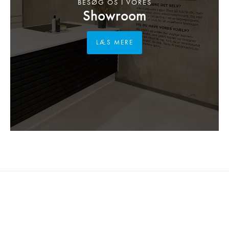
BESØG OS I VORES
Showroom
LÆS MERE