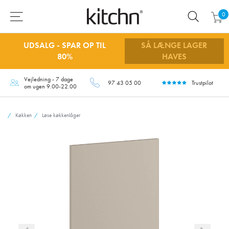
0
UDSALG - SPAR OP TIL
SÅ LÆNGE LAGER
80%
HAVES
Vejledning - 7 dage
97 43 05 00
Trustpilot
om ugen 9.00-22.00
Køkken
Løse køkkenlåger