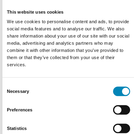
This website uses cookies
We use cookies to personalise content and ads, to provide
r
Grebsskabelon
Plastbøsning 8 mm til låge
social media features and to analyse our traffic. We also
share information about your use of our site with our social
DKK 114,81
DKK
3,30
media, advertising and analytics partners who may
combine it with other information that you’ve provided to
them or that they’ve collected from your use of their
services.
Consent
Necessary
Selection
Preferences
Statistics