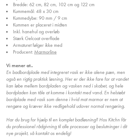
Bredde: 62 cm, 82 cm, 102 cm og 122 cm
Kummemål: 48 x 30 cm
Kummedybe: 90 mm / 9 cm
Kummen er placeret i midten
Inkl. hanehul og overløb
Stærk Gelcoat overflade
Armaturet følger ikke med
Producent:
Marmorline
Vi mener at..
En badbordplade med integreret vask er ikke alene pæn, men
også en rigtig praktisk løsning. Her er der ikke fare for at vandet
kan løbe mellem bordpladen og vasken ned i skabet, og hele
bordpladen kan tåle at komme i kontakt med vand. En helstøbt
bordplade med vask som denne i hvid mat marmor er nem at
rengøre og kræver ikke vedligehold udover normal rengøring.
Har du brug for hjælp til en komplet badløsning? Hos Kitchn får
du professionel rådgivning til alle processer og beslutninger i dit
nye projekt, så kontakt os endelig!