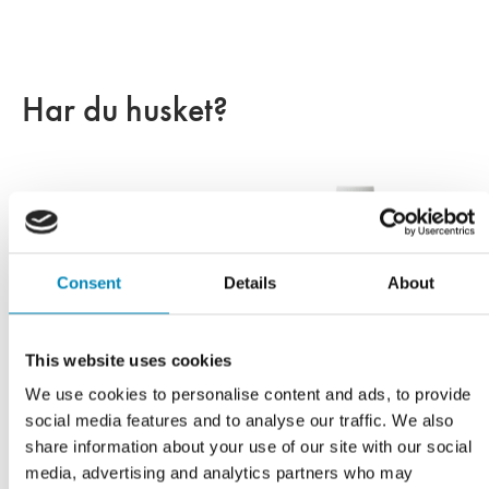
Har du husket?
Consent
Details
About
This website uses cookies
Marmorline plejesæt til
Marmorline Rens til alle
We use cookies to personalise content and ads, to provide
matte flader med voks, rens
typer badbordplader
social media features and to analyse our traffic. We also
og fiberklud
DKK 248,36
share information about your use of our site with our social
DKK 440,49
media, advertising and analytics partners who may