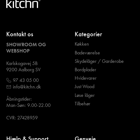
Kontakt os
Kategorier
Køkken
SHOWROOM OG
WEBSHOP
Badeværelse
Skydelåger / Garderobe
Karlskogavej 5B
Bordplader
9200 Aalborg SV
Hvidevarer
97 43 05 00
Just Wood
info@kitchn.dk
Løse låger
Åbningstider:
Tilbehør
Man-Søn: 9.00-22.00
CVR: 27428959
Hjælp & Support
Genveje