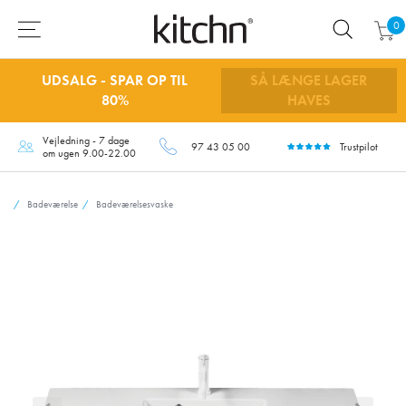
0
UDSALG - SPAR OP TIL
SÅ LÆNGE LAGER
80%
HAVES
Vejledning - 7 dage
97 43 05 00
Trustpilot
om ugen 9.00-22.00
Badeværelse
Badeværelsesvaske