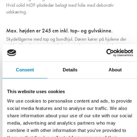
Hvid solid MDF-pladedør belagt med folie med dekorativ
udskæring.
Max. højden er 245 cm inkl. top- og gulvskinne.
Skydelågerne med top og bundhjul. Døren kører på hjulene der
sidder i bunden. I toppen af døren er der monteret 4 hjul som
styres af en alu. skinne. Al vægten fra døren hviler på
gulvskinnen.
Dobbeltsporet udvendig mål på gulvskinne: 8,09cm
Consent
Details
About
Dobbeltsporet udvendig mål på loftskinne: 8,45cm
Contura døre kan justeres ca. 5mm i højden, hvilket vil sige ca.
2,5mm op og ned
This website uses cookies
Indfræst greb
We use cookies to personalise content and ads, to provide
social media features and to analyse our traffic. We also
Brug for hjælp?
share information about your use of our site with our social
Send en mail til os via
info@kitchn.dk
eller kontakt os på tlf.:
+45
media, advertising and analytics partners who may
97 43 05 00
.
combine it with other information that you’ve provided to