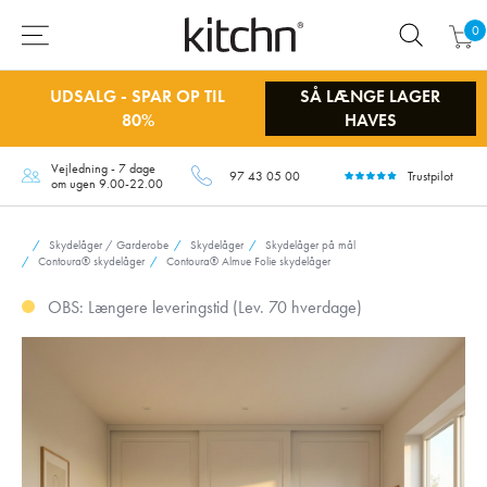
0
UDSALG - SPAR OP TIL
SÅ LÆNGE LAGER
80%
HAVES
Vejledning - 7 dage
97 43 05 00
Trustpilot
om ugen 9.00-22.00
Skydelåger / Garderobe
Skydelåger
Skydelåger på mål
Contoura® skydelåger
Contoura® Almue Folie skydelåger
OBS: Længere leveringstid (Lev. 70 hverdage)