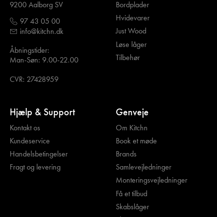
Bordplader
9200 Aalborg SV
Hvidevarer
97 43 05 00
Just Wood
info@kitchn.dk
Løse låger
Åbningstider:
Tilbehør
Man-Søn: 9.00-22.00
CVR: 27428959
Hjælp & Support
Genveje
Kontakt os
Om Kitchn
Kundeservice
Book et møde
Handelsbetingelser
Brands
Fragt og levering
Samlevejledninger
Monteringsvejledninger
Få et tilbud
Skabslåger