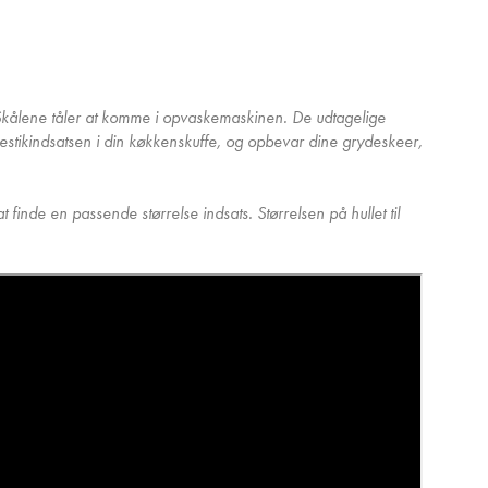
t. Skålene tåler at komme i opvaskemaskinen. De udtagelige
stikindsatsen i din køkkenskuffe, og opbevar dine grydeskeer,
inde en passende størrelse indsats. Størrelsen på hullet til