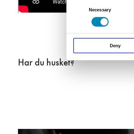
Consent
Necessary
Selection
Deny
Har du husket?