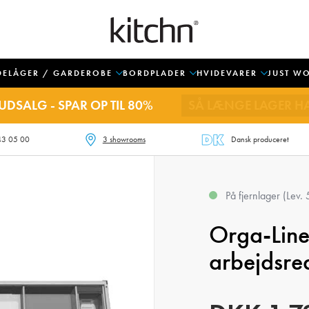
DELÅGER / GARDEROBE
BORDPLADER
HVIDEVARER
JUST W
UDSALG - SPAR OP TIL 80%
SÅ LÆNGE LAGER H
43 05 00
3 showrooms
Dansk produceret
På fjernlager (Lev.
Orga-Line 
arbejdsre