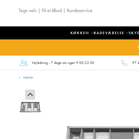
Tegn selv
|
Få et tilbud
|
Kundeservice
KØKKEN
BADEVÆRELSE
SKY
Vejledning - 7 dage om ugen 9.00-22.00
97 
Køkken