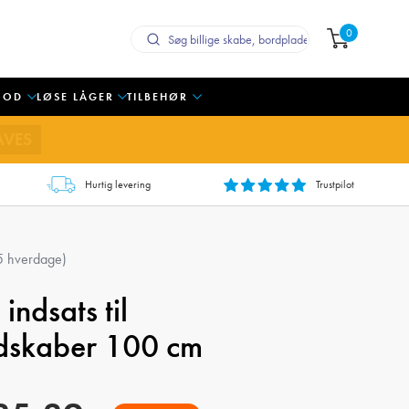
0
OOD
LØSE LÅGER
TILBEHØR
AVES
Hurtig levering
Trustpilot
 5 hverdage)
indsats til
dskaber 100 cm