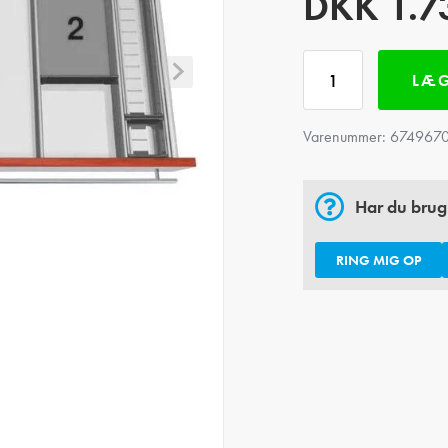
DKK
1.7
LÆG
Varenummer:
6749670
Har du brug
RING MIG OP