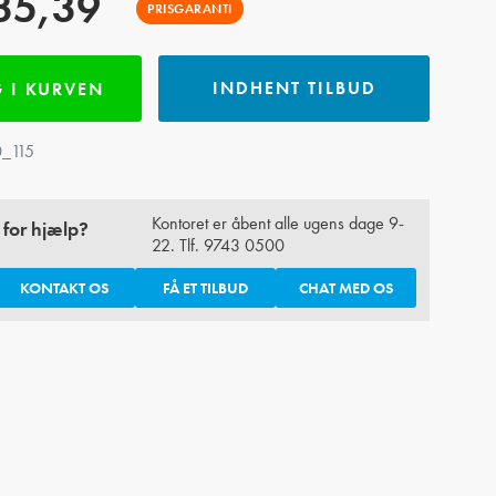
35,39
PRISGARANTI
INDHENT TILBUD
 I KURVEN
_115
Kontoret er åbent alle ugens dage 9-
 for hjælp?
22. Tlf.
9743 0500
KONTAKT OS
FÅ ET TILBUD
CHAT MED OS