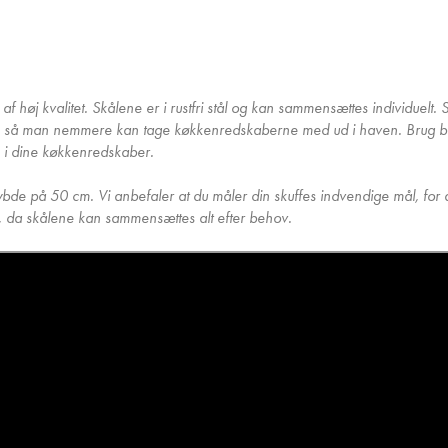
f høj kvalitet. Skålene er i rustfri stål og kan sammensættes individuel
nde, så man nemmere kan tage køkkenredskaberne med ud i haven. Brug be
n i dine køkkenredskaber.
e på 50 cm. Vi anbefaler at du måler din skuffes indvendige mål, for at f
ffe, da skålene kan sammensættes alt efter behov.