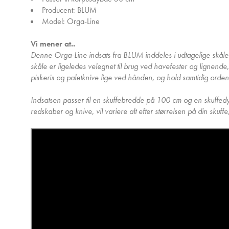
Producent: BLUM
Model: Orga-Line
Vi mener at..
Denne Orga-Line indsats fra BLUM inddeles i udtagelige skåle a
skåle er ligeledes velegnet til brug ved havefester og ligne
piskeris og paletknive lige ved hånden, og hold samtidig orde
Indsatsen passer til en skuffebredde på 100 cm og en skuffedybd
redskaber og knive, vil variere alt efter størrelsen på din sku