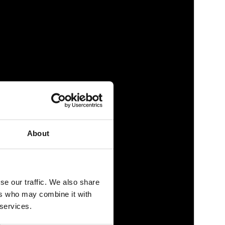
About
se our traffic. We also share
ers who may combine it with
 services.