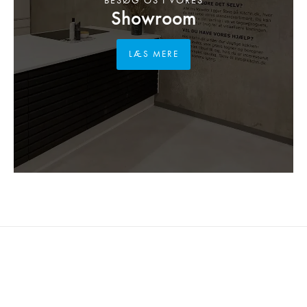
BESØG OS I VORES
Showroom
LÆS MERE