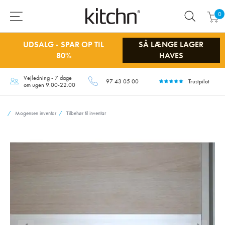
0
UDSALG - SPAR OP TIL
SÅ LÆNGE LAGER
80%
HAVES
Vejledning - 7 dage
97 43 05 00
Trustpilot
om ugen 9.00-22.00
Mogensen inventar
Tilbehør til inventar