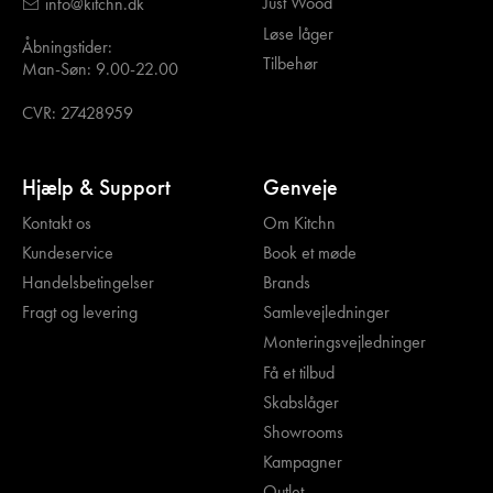
Just Wood
info@kitchn.dk
Løse låger
Åbningstider:
Tilbehør
Man-Søn: 9.00-22.00
CVR: 27428959
Hjælp & Support
Genveje
Kontakt os
Om Kitchn
Kundeservice
Book et møde
Handelsbetingelser
Brands
Fragt og levering
Samlevejledninger
Monteringsvejledninger
Få et tilbud
Skabslåger
Showrooms
Kampagner
Outlet