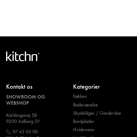
Kontakt os
Kategorier
Køkken
SHOWROOM OG
WEBSHOP
Badeværelse
Skydelåger / Garderobe
Karlskogavej 5B
Bordplader
9200 Aalborg SV
Hvidevarer
97 43 05 00