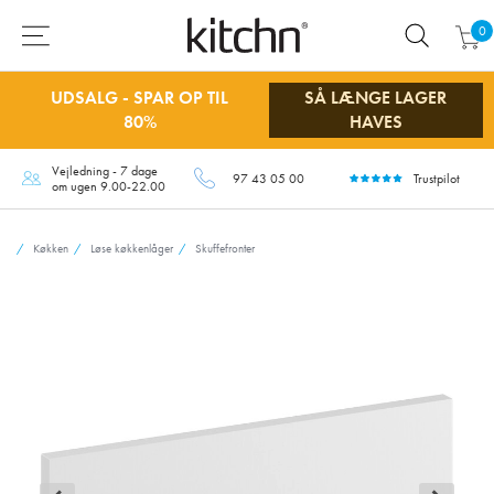
0
UDSALG - SPAR OP TIL
SÅ LÆNGE LAGER
80%
HAVES
Vejledning - 7 dage
97 43 05 00
Trustpilot
om ugen 9.00-22.00
Køkken
Løse køkkenlåger
Skuffefronter