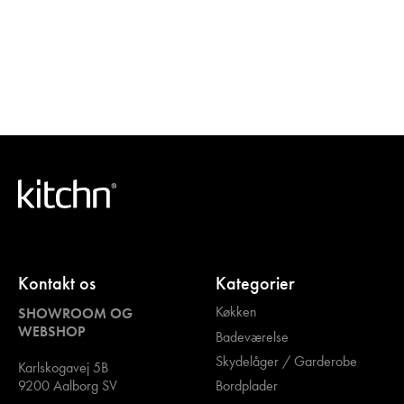
Kontakt os
Kategorier
Køkken
SHOWROOM OG
WEBSHOP
Badeværelse
Skydelåger / Garderobe
Karlskogavej 5B
Bordplader
9200 Aalborg SV