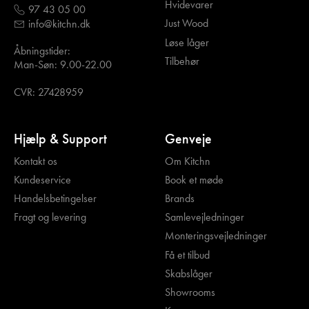
Hvidevarer
97 43 05 00
Just Wood
info@kitchn.dk
Løse låger
Åbningstider:
Tilbehør
Man-Søn: 9.00-22.00
CVR: 27428959
Hjælp & Support
Genveje
Kontakt os
Om Kitchn
Kundeservice
Book et møde
Handelsbetingelser
Brands
Fragt og levering
Samlevejledninger
Monteringsvejledninger
Få et tilbud
Skabslåger
Showrooms