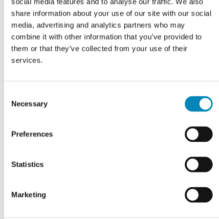
social media features and to analyse our traffic. We also
share information about your use of our site with our social
Grebsskabelon
media, advertising and analytics partners who may
combine it with other information that you’ve provided to
DKK 114,81
them or that they’ve collected from your use of their
services.
Consent
Necessary
Selection
Preferences
Statistics
Marketing
VI TILBYDER DIG