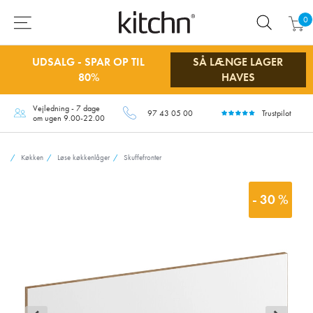
0
UDSALG - SPAR OP TIL
SÅ LÆNGE LAGER
80%
HAVES
Vejledning - 7 dage
97 43 05 00
Trustpilot
om ugen 9.00-22.00
Køkken
Løse køkkenlåger
Skuffefronter
- 30 %