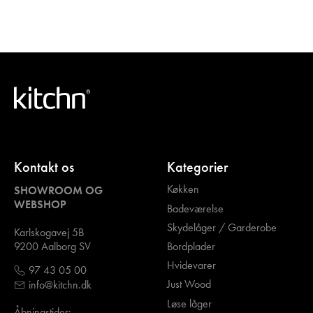
Kontakt os
Kategorier
Køkken
SHOWROOM OG
WEBSHOP
Badeværelse
Skydelåger / Garderobe
Karlskogavej 5B
Bordplader
9200 Aalborg SV
Hvidevarer
97 43 05 00
Just Wood
info@kitchn.dk
Løse låger
Åbningstider: