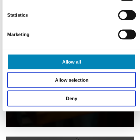
Statistics
Marketing
VI TILBYDER DIG
Professionel rådgivning
Allow all
LÆS MERE
Allow selection
Deny