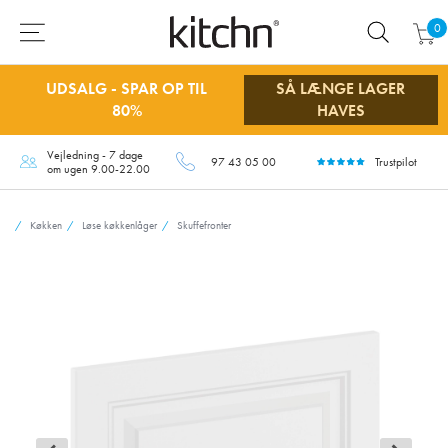
0
UDSALG - SPAR OP TIL
SÅ LÆNGE LAGER
80%
HAVES
Vejledning - 7 dage
97 43 05 00
Trustpilot
om ugen 9.00-22.00
Køkken
Løse køkkenlåger
Skuffefronter