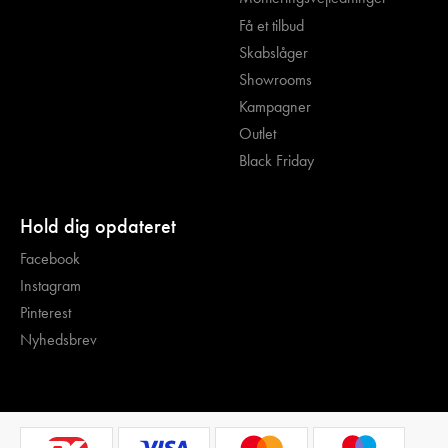
Få et tilbud
Skabslåger
Showrooms
Kampagner
Outlet
Black Friday
Hold dig opdateret
Facebook
Instagram
Pinterest
Nyhedsbrev