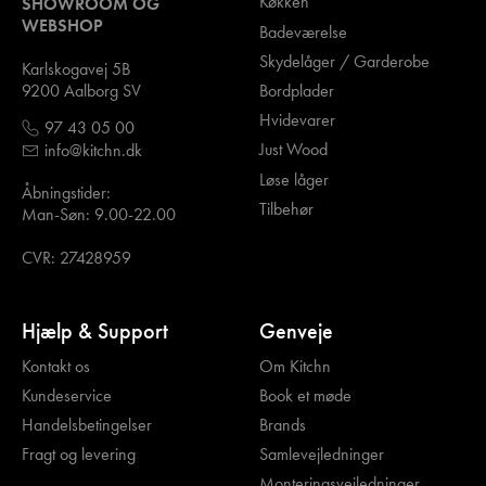
Køkken
SHOWROOM OG
WEBSHOP
Badeværelse
Skydelåger / Garderobe
Karlskogavej 5B
Bordplader
9200 Aalborg SV
Hvidevarer
97 43 05 00
Just Wood
info@kitchn.dk
Løse låger
Åbningstider:
Tilbehør
Man-Søn: 9.00-22.00
CVR: 27428959
Hjælp & Support
Genveje
Kontakt os
Om Kitchn
Kundeservice
Book et møde
Handelsbetingelser
Brands
Fragt og levering
Samlevejledninger
Monteringsvejledninger